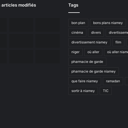
 articles modifiés
Tags
bon plan
bons plans niamey
cinéma
divers
divertissem
divertissement niamey
film
niger
où aller
où aller nia
pharmacie de garde
pharmacie de garde niamey
que faire niamey
ramadan
sortir à niamey
TIC