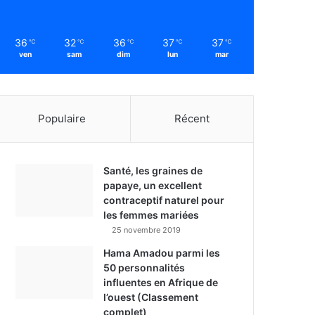
36
32
36
37
37
℃
℃
℃
℃
℃
ven
sam
dim
lun
mar
Populaire
Récent
Santé, les graines de
papaye, un excellent
contraceptif naturel pour
les femmes mariées
25 novembre 2019
Hama Amadou parmi les
50 personnalités
influentes en Afrique de
l’ouest (Classement
complet)