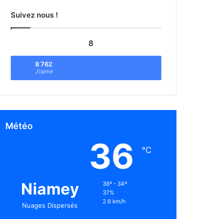
Suivez nous !
8
8 762
J\'aime
Météo
36
℃
Niamey
36º - 34º
37%
2.6 km/h
Nuages Dispersés