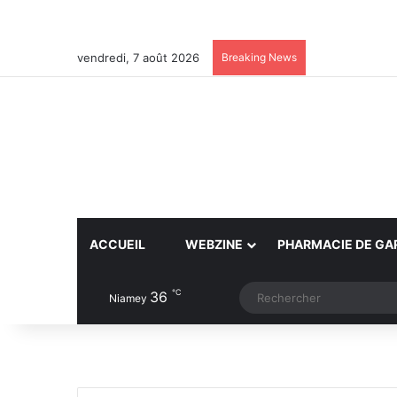
vendredi, 7 août 2026
Breaking News
ACCUEIL
WEBZINE
PHARMACIE DE GA
℃
36
Article Aléatoire
Switch skin
Niamey