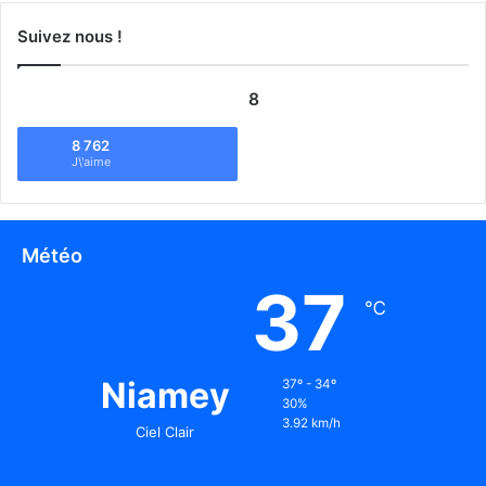
Suivez nous !
8
8 762
J\'aime
Météo
37
℃
Niamey
37º - 34º
30%
3.92 km/h
Ciel Clair