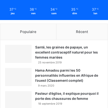
37
38
34
35
37
℃
℃
℃
℃
℃
jeu
ven
sam
dim
lun
Populaire
Récent
Santé, les graines de papaye, un
excellent contraceptif naturel pour les
femmes mariées
25 novembre 2019
Hama Amadou parmi les 50
personnalités influentes en Afrique de
l’ouest (Classement complet)
9 mars 2020
Pasteur d’église, il explique pourquoi il
porte des chaussures de femme
18 septembre 2019