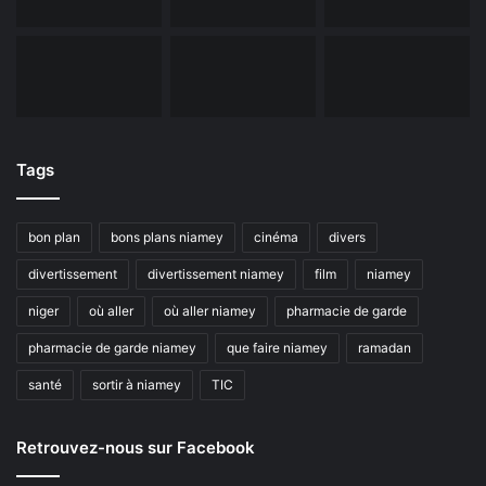
Tags
bon plan
bons plans niamey
cinéma
divers
divertissement
divertissement niamey
film
niamey
niger
où aller
où aller niamey
pharmacie de garde
pharmacie de garde niamey
que faire niamey
ramadan
santé
sortir à niamey
TIC
Retrouvez-nous sur Facebook