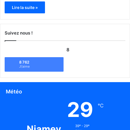
Lire la suite »
Suivez nous !
8
8 762
J\'aime
Météo
29
℃
Niamey
39º - 29º