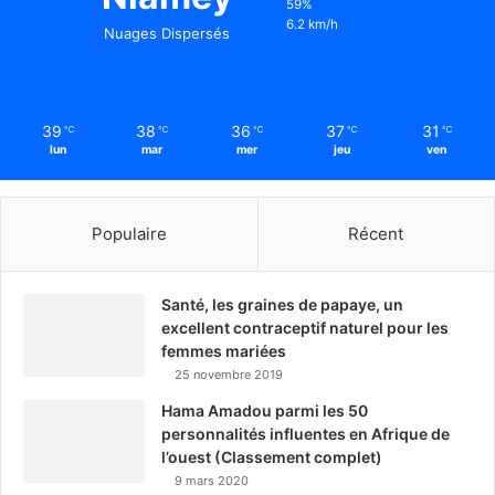
59%
6.2 km/h
Nuages Dispersés
39
38
36
37
31
℃
℃
℃
℃
℃
lun
mar
mer
jeu
ven
Populaire
Récent
Santé, les graines de papaye, un
excellent contraceptif naturel pour les
femmes mariées
25 novembre 2019
Hama Amadou parmi les 50
personnalités influentes en Afrique de
l’ouest (Classement complet)
9 mars 2020