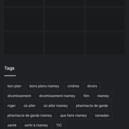
Tags
bon plan
bons plans niamey
cinéma
divers
divertissement
divertissement niamey
film
niamey
niger
où aller
où aller niamey
pharmacie de garde
pharmacie de garde niamey
que faire niamey
ramadan
santé
sortir à niamey
TIC