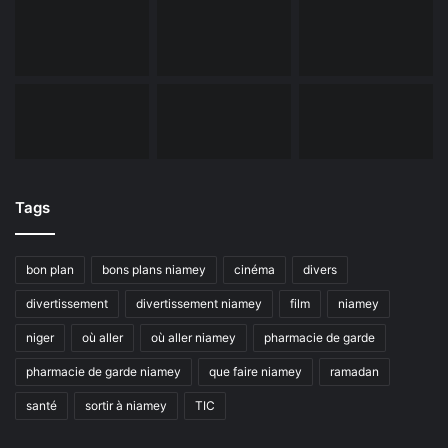
Tags
bon plan
bons plans niamey
cinéma
divers
divertissement
divertissement niamey
film
niamey
niger
où aller
où aller niamey
pharmacie de garde
pharmacie de garde niamey
que faire niamey
ramadan
santé
sortir à niamey
TIC