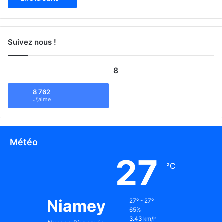
Suivez nous !
8
8 762
J\'aime
Météo
27
℃
Niamey
27º - 27º
65%
3.43 km/h