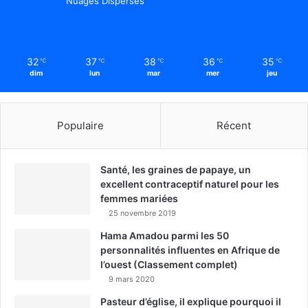
Nuages Dispersés
32
37
38
36
35
℃
℃
℃
℃
℃
dim
lun
mar
mer
jeu
Populaire
Récent
Santé, les graines de papaye, un
excellent contraceptif naturel pour les
femmes mariées
25 novembre 2019
Hama Amadou parmi les 50
personnalités influentes en Afrique de
l’ouest (Classement complet)
9 mars 2020
Pasteur d’église, il explique pourquoi il