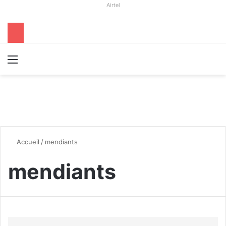
Airtel
Menu
R
Accueil
/
mendiants
mendiants