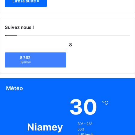
Lire la suite »
Suivez nous !
8
8 762
J\'aime
Météo
30
℃
Niamey
30º - 26º
56%
4.61 km/h