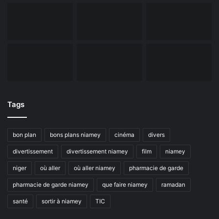
Tags
bon plan
bons plans niamey
cinéma
divers
divertissement
divertissement niamey
film
niamey
niger
où aller
où aller niamey
pharmacie de garde
pharmacie de garde niamey
que faire niamey
ramadan
santé
sortir à niamey
TIC