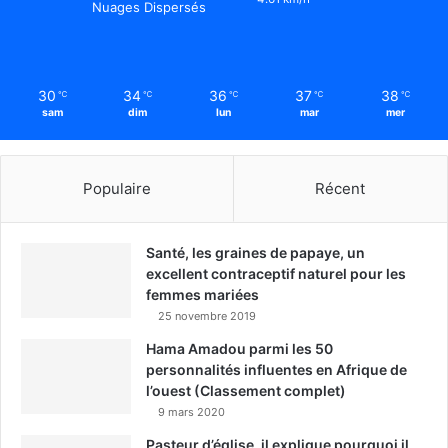
Nuages Dispersés
30
34
36
37
38
℃
℃
℃
℃
℃
sam
dim
lun
mar
mer
Populaire
Récent
Santé, les graines de papaye, un
excellent contraceptif naturel pour les
femmes mariées
25 novembre 2019
Hama Amadou parmi les 50
personnalités influentes en Afrique de
l’ouest (Classement complet)
9 mars 2020
Pasteur d’église, il explique pourquoi il