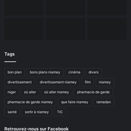
Tags
bon plan
bons plans niamey
cinéma
divers
divertissement
divertissement niamey
film
niamey
niger
où aller
où aller niamey
pharmacie de garde
pharmacie de garde niamey
que faire niamey
ramadan
santé
sortir à niamey
TIC
Retrouvez-nous sur Facebook