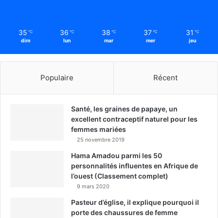
35
36
38
37
31
℃
℃
℃
℃
℃
dim
lun
mar
mer
jeu
Populaire
Récent
Santé, les graines de papaye, un
excellent contraceptif naturel pour les
femmes mariées
25 novembre 2019
Hama Amadou parmi les 50
personnalités influentes en Afrique de
l’ouest (Classement complet)
9 mars 2020
Pasteur d’église, il explique pourquoi il
porte des chaussures de femme