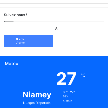
Suivez nous !
8
8 762
J\'aime
Météo
27
℃
Niamey
35º - 27º
62%
4 km/h
Nuages Dispersés