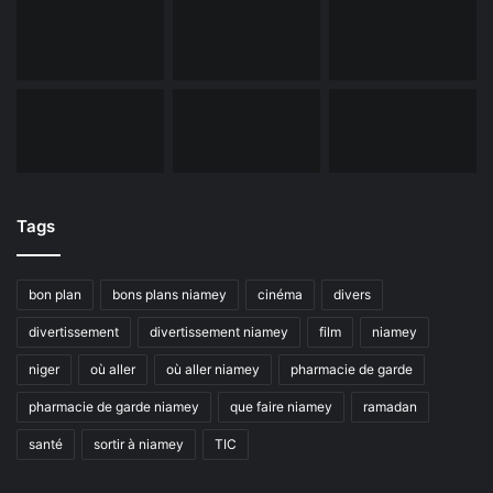
Tags
bon plan
bons plans niamey
cinéma
divers
divertissement
divertissement niamey
film
niamey
niger
où aller
où aller niamey
pharmacie de garde
pharmacie de garde niamey
que faire niamey
ramadan
santé
sortir à niamey
TIC