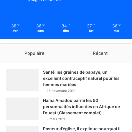
38
36
34
37
36
℃
℃
℃
℃
℃
ven
sam
dim
lun
mar
Populaire
Récent
Santé, les graines de papaye, un
excellent contraceptif naturel pour les
femmes mariées
25 novembre 2019
Hama Amadou parmi les 50
personnalités influentes en Afrique de
l’ouest (Classement complet)
9 mars 2020
Pasteur d’église, il explique pourquoi il