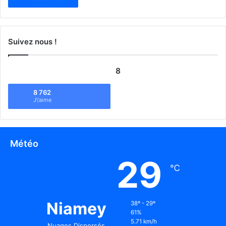
Suivez nous !
8
8 762
J\'aime
Météo
29
℃
Niamey
38º - 29º
61%
5.71 km/h
Nuages Dispersés