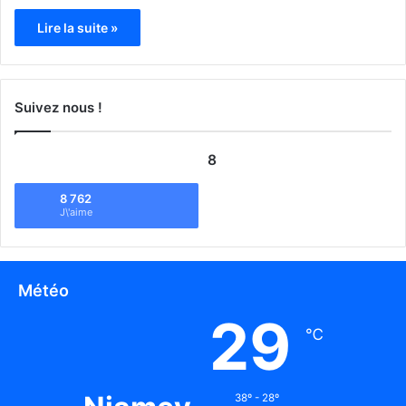
Lire la suite »
Suivez nous !
8
8 762
J\'aime
Météo
29
℃
38º - 28º