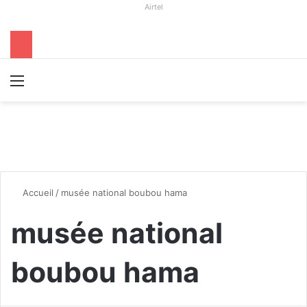
Airtel
Menu
R
Accueil
/
musée national boubou hama
musée national
boubou hama