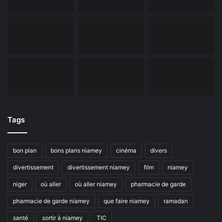
Tags
bon plan
bons plans niamey
cinéma
divers
divertissement
divertissement niamey
film
niamey
niger
où aller
où aller niamey
pharmacie de garde
pharmacie de garde niamey
que faire niamey
ramadan
santé
sortir à niamey
TIC