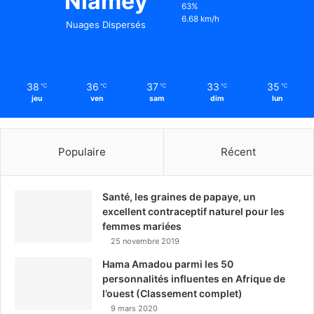
Niamey
63%
6.68 km/h
Nuages Dispersés
38
36
37
33
35
℃
℃
℃
℃
℃
jeu
ven
sam
dim
lun
Populaire
Récent
Santé, les graines de papaye, un
excellent contraceptif naturel pour les
femmes mariées
25 novembre 2019
Hama Amadou parmi les 50
personnalités influentes en Afrique de
l’ouest (Classement complet)
9 mars 2020