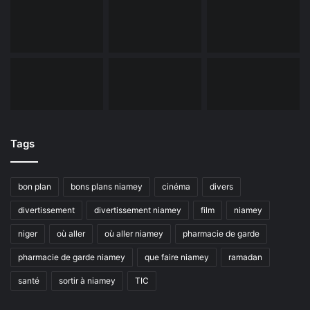
Tags
bon plan
bons plans niamey
cinéma
divers
divertissement
divertissement niamey
film
niamey
niger
où aller
où aller niamey
pharmacie de garde
pharmacie de garde niamey
que faire niamey
ramadan
santé
sortir à niamey
TIC