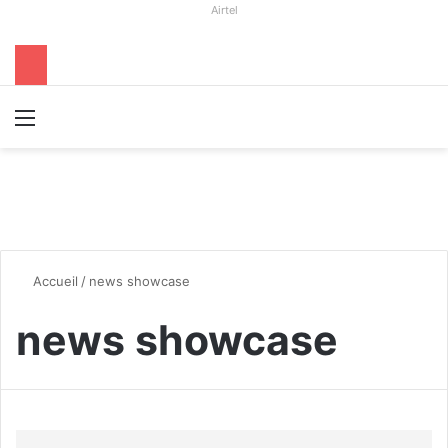
Airtel
Menu
R
Accueil
/
news showcase
news showcase