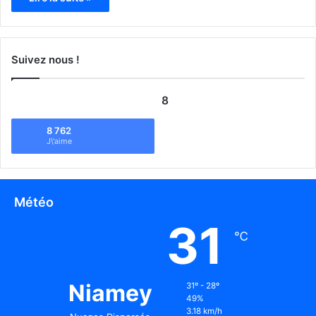
Suivez nous !
8
8 762
J\'aime
Météo
31
℃
Niamey
31º - 28º
49%
3.18 km/h