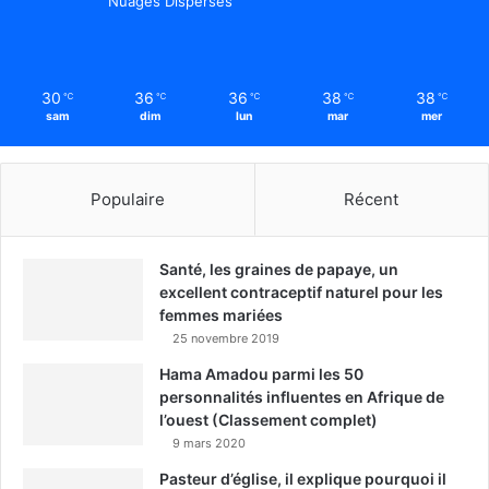
Nuages Dispersés
30
36
36
38
38
℃
℃
℃
℃
℃
sam
dim
lun
mar
mer
Populaire
Récent
Santé, les graines de papaye, un
excellent contraceptif naturel pour les
femmes mariées
25 novembre 2019
Hama Amadou parmi les 50
personnalités influentes en Afrique de
l’ouest (Classement complet)
9 mars 2020
Pasteur d’église, il explique pourquoi il