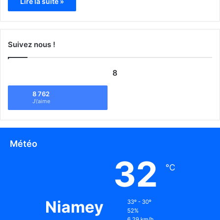
Lire la suite »
Suivez nous !
8
8 762
J\'aime
Météo
32
℃
Niamey
33º - 30º
52%
6.29 km/h