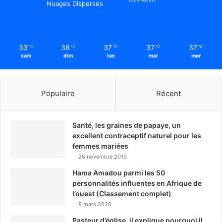
Nuages Dispersés
33
36
37
37
37
℃
℃
℃
℃
℃
sam
dim
lun
mar
mer
Populaire
Récent
Santé, les graines de papaye, un
excellent contraceptif naturel pour les
femmes mariées
25 novembre 2019
Hama Amadou parmi les 50
personnalités influentes en Afrique de
l’ouest (Classement complet)
9 mars 2020
Pasteur d’église, il explique pourquoi il