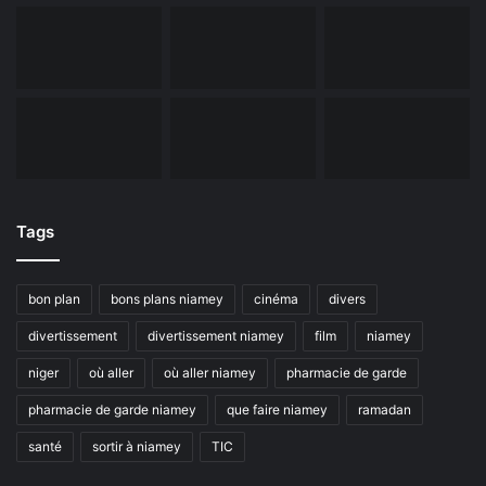
Tags
bon plan
bons plans niamey
cinéma
divers
divertissement
divertissement niamey
film
niamey
niger
où aller
où aller niamey
pharmacie de garde
pharmacie de garde niamey
que faire niamey
ramadan
santé
sortir à niamey
TIC