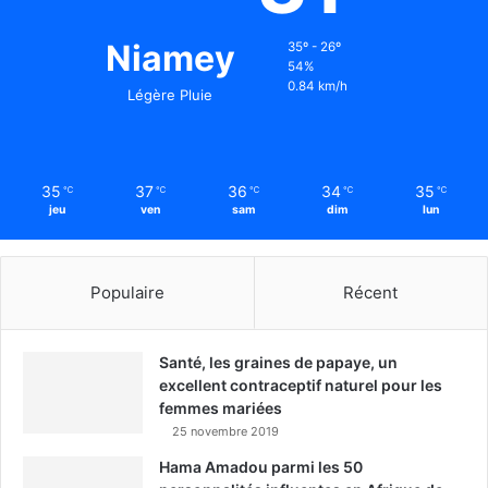
Niamey
35º - 26º
54%
0.84 km/h
Légère Pluie
35
37
36
34
35
℃
℃
℃
℃
℃
jeu
ven
sam
dim
lun
Populaire
Récent
Santé, les graines de papaye, un
excellent contraceptif naturel pour les
femmes mariées
25 novembre 2019
Hama Amadou parmi les 50