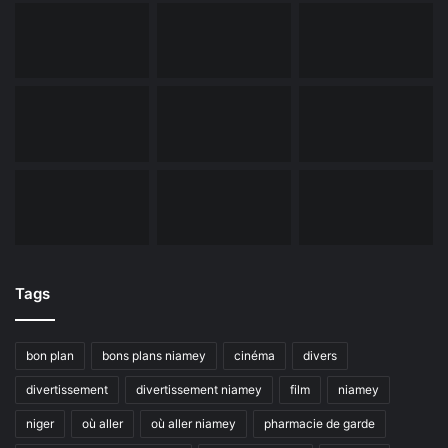
Tags
bon plan
bons plans niamey
cinéma
divers
divertissement
divertissement niamey
film
niamey
niger
où aller
où aller niamey
pharmacie de garde