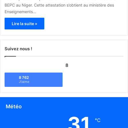
BEPC au Niger. Cette attestation s’obtient au ministère des
Enseignements…
Lire la suite »
Suivez nous !
8
8 762
J\'aime
Météo
31
℃