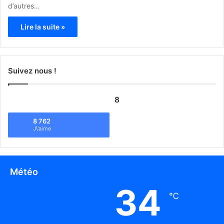
d’autres…
Lire la suite »
Suivez nous !
8
8 762
J\'aime
Météo
34
℃