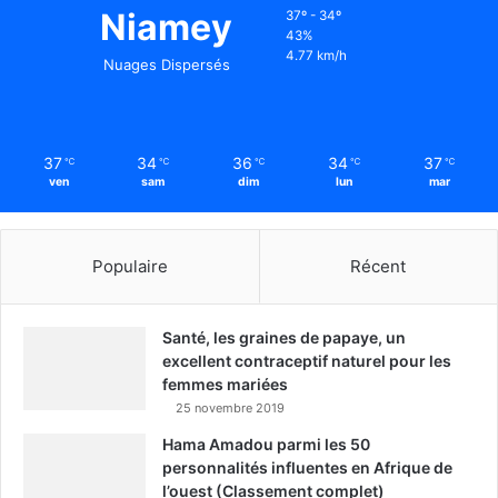
Niamey
37º - 34º
43%
4.77 km/h
Nuages Dispersés
37
34
36
34
37
℃
℃
℃
℃
℃
ven
sam
dim
lun
mar
Populaire
Récent
Santé, les graines de papaye, un
excellent contraceptif naturel pour les
femmes mariées
25 novembre 2019
Hama Amadou parmi les 50
personnalités influentes en Afrique de
l’ouest (Classement complet)