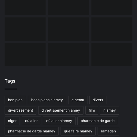
Tags
bon plan
bons plans niamey
cinéma
divers
divertissement
divertissement niamey
film
niamey
niger
où aller
où aller niamey
pharmacie de garde
pharmacie de garde niamey
que faire niamey
ramadan