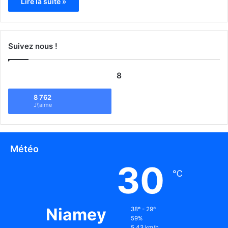
Lire la suite »
Suivez nous !
8
8 762
J\'aime
Météo
30
℃
Niamey
38º - 29º
59%
5.43 km/h