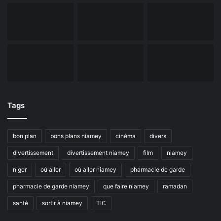
Tags
bon plan
bons plans niamey
cinéma
divers
divertissement
divertissement niamey
film
niamey
niger
où aller
où aller niamey
pharmacie de garde
pharmacie de garde niamey
que faire niamey
ramadan
santé
sortir à niamey
TIC