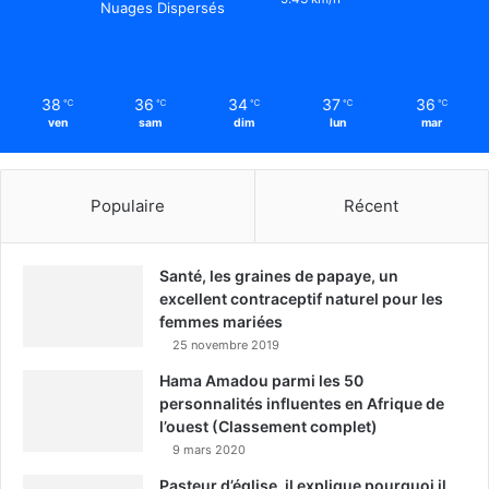
Nuages Dispersés
38
36
34
37
36
℃
℃
℃
℃
℃
ven
sam
dim
lun
mar
Populaire
Récent
Santé, les graines de papaye, un
excellent contraceptif naturel pour les
femmes mariées
25 novembre 2019
Hama Amadou parmi les 50
personnalités influentes en Afrique de
l’ouest (Classement complet)
9 mars 2020
Pasteur d’église, il explique pourquoi il