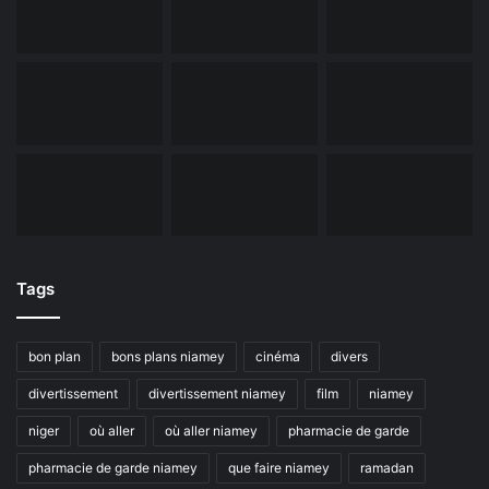
Tags
bon plan
bons plans niamey
cinéma
divers
divertissement
divertissement niamey
film
niamey
niger
où aller
où aller niamey
pharmacie de garde
pharmacie de garde niamey
que faire niamey
ramadan