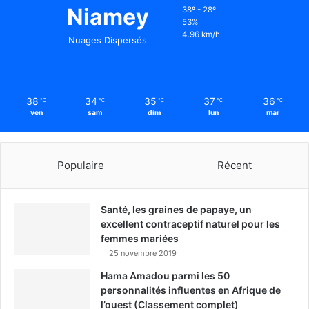
Niamey
38º - 28º
53%
4.96 km/h
Nuages Dispersés
38
34
35
37
36
℃
℃
℃
℃
℃
ven
sam
dim
lun
mar
Populaire
Récent
Santé, les graines de papaye, un
excellent contraceptif naturel pour les
femmes mariées
25 novembre 2019
Hama Amadou parmi les 50
personnalités influentes en Afrique de
l’ouest (Classement complet)