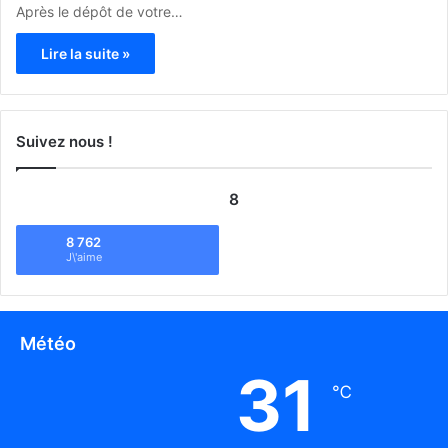
Après le dépôt de votre…
Lire la suite »
Suivez nous !
8
8 762
J\'aime
Météo
31
℃