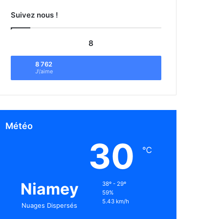
Suivez nous !
8
8 762
J\'aime
Météo
30
℃
Niamey
38º - 29º
59%
5.43 km/h
Nuages Dispersés