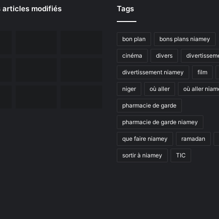
 articles modifiés
Tags
bon plan
bons plans niamey
cinéma
divers
divertissem
divertissement niamey
film
niger
où aller
où aller nia
pharmacie de garde
pharmacie de garde niamey
que faire niamey
ramadan
sortir à niamey
TIC