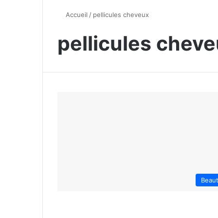
Accueil
/
pellicules cheveux
pellicules chev
Beau