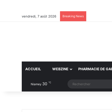
vendredi, 7 août 2026
Breaking News
ACCUEIL
WEBZINE
PHARMACIE DE GA
℃
30
Article Aléatoire
Switch skin
Niamey