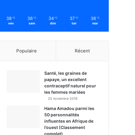
38
36
34
37
36
℃
℃
℃
℃
℃
ven
sam
dim
lun
mar
Populaire
Récent
Santé, les graines de
papaye, un excellent
contraceptif naturel pour
les femmes mariées
25 novembre 2019
Hama Amadou parmi les
50 personnalités
influentes en Afrique de
l’ouest (Classement
complet)