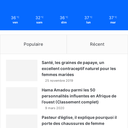
36
32
36
37
37
℃
℃
℃
℃
℃
ven
sam
dim
lun
mar
Populaire
Récent
Santé, les graines de papaye, un
excellent contraceptif naturel pour les
femmes mariées
25 novembre 2019
Hama Amadou parmi les 50
personnalités influentes en Afrique de
l’ouest (Classement complet)
9 mars 2020
Pasteur d’église, il explique pourquoi il
porte des chaussures de femme