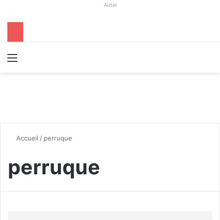
Airtel
Menu
R
Accueil
/
perruque
perruque