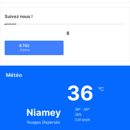
Suivez nous !
8
8 762
J\'aime
Météo
36
℃
Niamey
36º - 34º
36%
2.91 km/h
Nuages Dispersés