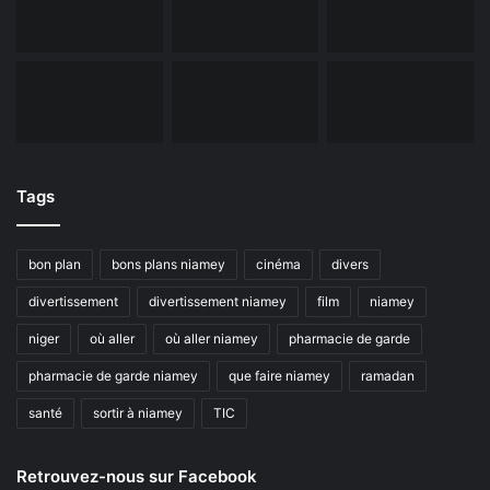
Tags
bon plan
bons plans niamey
cinéma
divers
divertissement
divertissement niamey
film
niamey
niger
où aller
où aller niamey
pharmacie de garde
pharmacie de garde niamey
que faire niamey
ramadan
santé
sortir à niamey
TIC
Retrouvez-nous sur Facebook