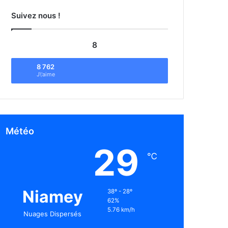
Suivez nous !
8
8 762
J\'aime
Météo
29
℃
Niamey
38º - 28º
62%
5.76 km/h
Nuages Dispersés