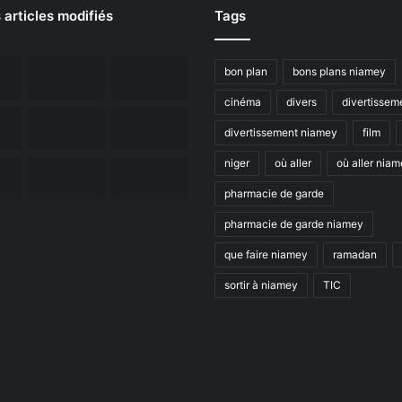
 articles modifiés
Tags
bon plan
bons plans niamey
cinéma
divers
divertissem
divertissement niamey
film
niger
où aller
où aller nia
pharmacie de garde
pharmacie de garde niamey
que faire niamey
ramadan
sortir à niamey
TIC