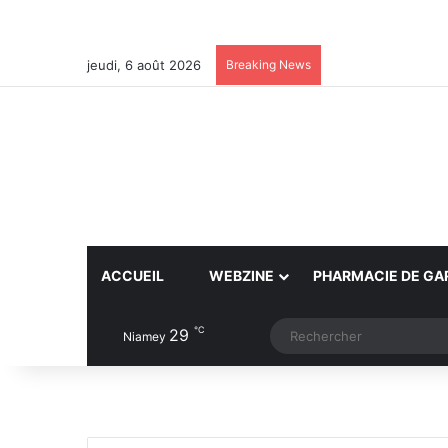
jeudi, 6 août 2026
Breaking News
ACCUEIL
WEBZINE
PHARMACIE DE GA
℃
29
Article Aléatoire
Switch skin
Niamey