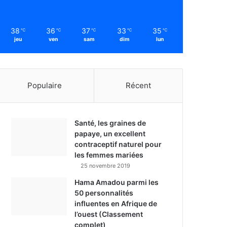
38
36
37
33
35
℃
℃
℃
℃
℃
jeu
ven
sam
dim
lun
Populaire
Récent
Santé, les graines de
papaye, un excellent
contraceptif naturel pour
les femmes mariées
25 novembre 2019
Hama Amadou parmi les
50 personnalités
influentes en Afrique de
l’ouest (Classement
complet)