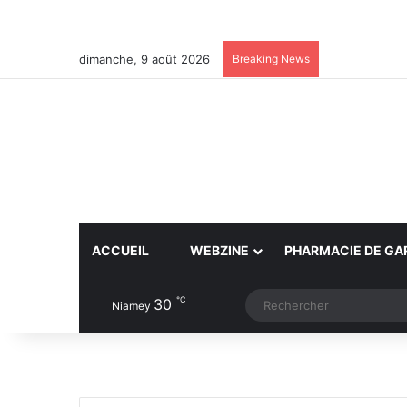
dimanche, 9 août 2026
Breaking News
ACCUEIL
WEBZINE
PHARMACIE DE GA
℃
30
Article Aléatoire
Switch skin
Niamey