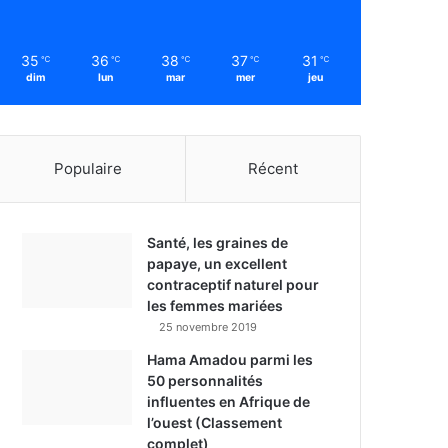
35
36
38
37
31
℃
℃
℃
℃
℃
dim
lun
mar
mer
jeu
Populaire
Récent
Santé, les graines de
papaye, un excellent
contraceptif naturel pour
les femmes mariées
25 novembre 2019
Hama Amadou parmi les
50 personnalités
influentes en Afrique de
l’ouest (Classement
complet)