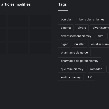
 articles modifiés
Tags
bon plan
bons plans niamey
cinéma
divers
divertissem
divertissement niamey
film
niger
où aller
où aller nia
pharmacie de garde
pharmacie de garde niamey
que faire niamey
ramadan
sortir à niamey
TIC