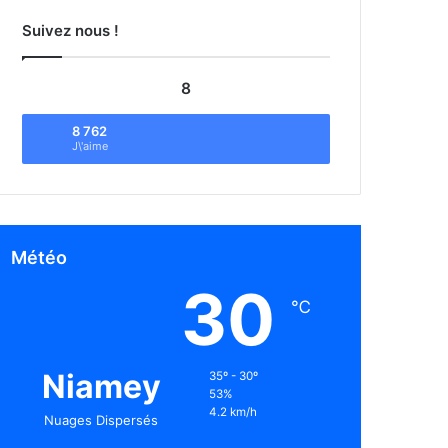
Suivez nous !
8
8 762
J\'aime
Météo
30
℃
Niamey
35º - 30º
53%
4.2 km/h
Nuages Dispersés