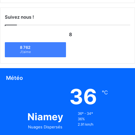
Suivez nous !
8
8 762
J\'aime
Météo
36
℃
Niamey
36º - 34º
36%
2.91 km/h
Nuages Dispersés