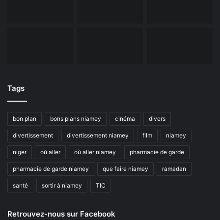
Tags
bon plan
bons plans niamey
cinéma
divers
divertissement
divertissement niamey
film
niamey
niger
où aller
où aller niamey
pharmacie de garde
pharmacie de garde niamey
que faire niamey
ramadan
santé
sortir à niamey
TIC
Retrouvez-nous sur Facebook