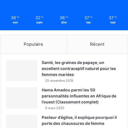
36
32
36
37
37
℃
℃
℃
℃
℃
ven
sam
dim
lun
mar
Populaire
Récent
Santé, les graines de papaye, un
excellent contraceptif naturel pour les
femmes mariées
25 novembre 2019
Hama Amadou parmi les 50
personnalités influentes en Afrique de
l’ouest (Classement complet)
9 mars 2020
Pasteur d’église, il explique pourquoi il
porte des chaussures de femme