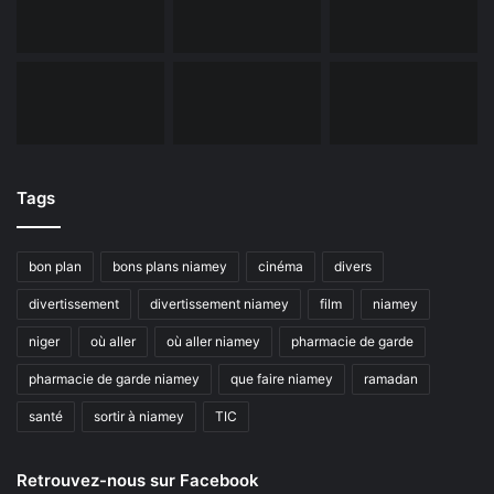
Tags
bon plan
bons plans niamey
cinéma
divers
divertissement
divertissement niamey
film
niamey
niger
où aller
où aller niamey
pharmacie de garde
pharmacie de garde niamey
que faire niamey
ramadan
santé
sortir à niamey
TIC
Retrouvez-nous sur Facebook