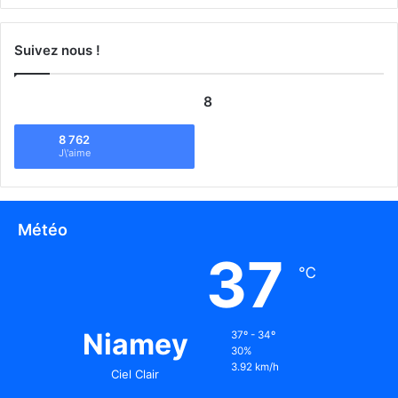
Suivez nous !
8
8 762
J\'aime
Météo
37
℃
Niamey
37º - 34º
30%
3.92 km/h
Ciel Clair