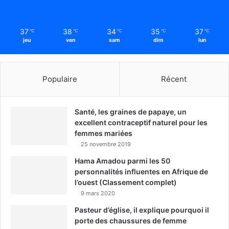
37
38
34
35
37
℃
℃
℃
℃
℃
jeu
ven
sam
dim
lun
Populaire
Récent
Santé, les graines de papaye, un
excellent contraceptif naturel pour les
femmes mariées
25 novembre 2019
Hama Amadou parmi les 50
personnalités influentes en Afrique de
l’ouest (Classement complet)
9 mars 2020
Pasteur d’église, il explique pourquoi il
porte des chaussures de femme