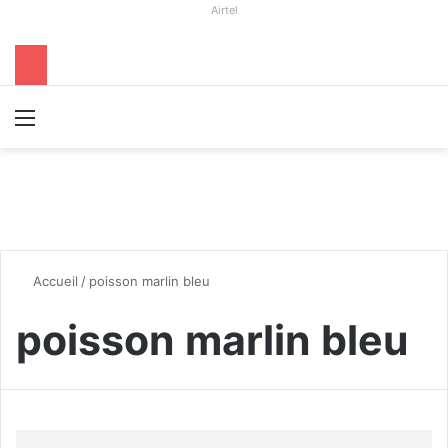
Airtel
Menu
R
Accueil
/
poisson marlin bleu
poisson marlin bleu