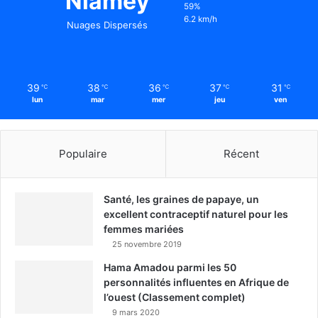
Niamey
59%
6.2 km/h
Nuages Dispersés
39
38
36
37
31
℃
℃
℃
℃
℃
lun
mar
mer
jeu
ven
Populaire
Récent
Santé, les graines de papaye, un
excellent contraceptif naturel pour les
femmes mariées
25 novembre 2019
Hama Amadou parmi les 50
personnalités influentes en Afrique de
l’ouest (Classement complet)
9 mars 2020