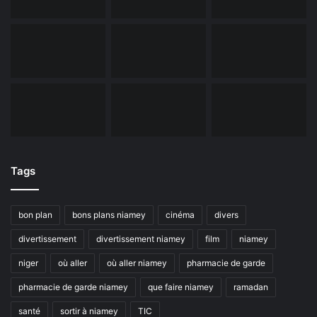
Tags
bon plan
bons plans niamey
cinéma
divers
divertissement
divertissement niamey
film
niamey
niger
où aller
où aller niamey
pharmacie de garde
pharmacie de garde niamey
que faire niamey
ramadan
santé
sortir à niamey
TIC