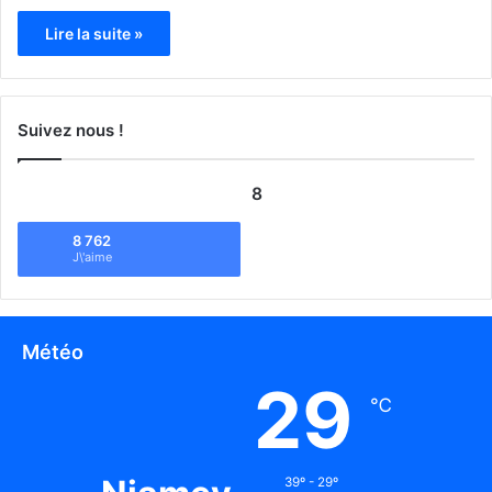
Lire la suite »
Suivez nous !
8
8 762
J\'aime
Météo
29
℃
39º - 29º