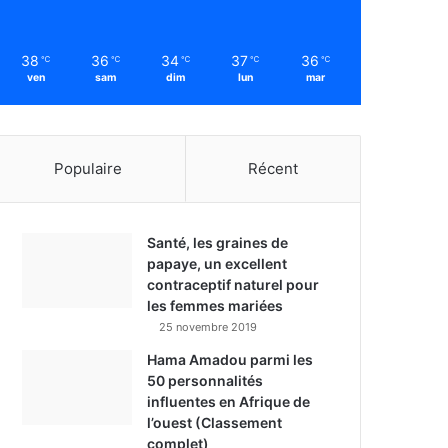
38
36
34
37
36
℃
℃
℃
℃
℃
ven
sam
dim
lun
mar
Populaire
Récent
Santé, les graines de
papaye, un excellent
contraceptif naturel pour
les femmes mariées
25 novembre 2019
Hama Amadou parmi les
50 personnalités
influentes en Afrique de
l’ouest (Classement
complet)