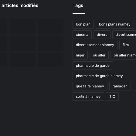
 articles modifiés
Tags
bon plan
bons plans niamey
cinéma
divers
divertissem
divertissement niamey
film
niger
où aller
où aller nia
pharmacie de garde
pharmacie de garde niamey
que faire niamey
ramadan
sortir à niamey
TIC