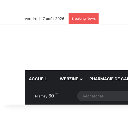
vendredi, 7 août 2026
Breaking News
ACCUEIL
WEBZINE
PHARMACIE DE GA
℃
30
Article Aléatoire
Switch skin
Niamey