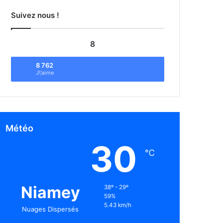
Suivez nous !
8
8 762
J\'aime
Météo
30
℃
Niamey
38º - 29º
59%
5.43 km/h
Nuages Dispersés