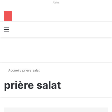
Airtel
Menu
R
Accueil
/
prière salat
prière salat