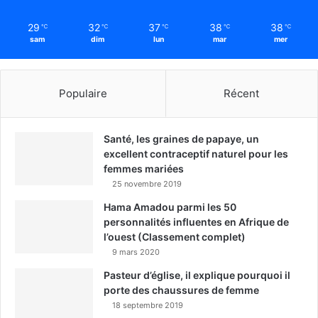
29
32
37
38
38
℃
℃
℃
℃
℃
sam
dim
lun
mar
mer
Populaire
Récent
Santé, les graines de papaye, un
excellent contraceptif naturel pour les
femmes mariées
25 novembre 2019
Hama Amadou parmi les 50
personnalités influentes en Afrique de
l’ouest (Classement complet)
9 mars 2020
Pasteur d’église, il explique pourquoi il
porte des chaussures de femme
18 septembre 2019