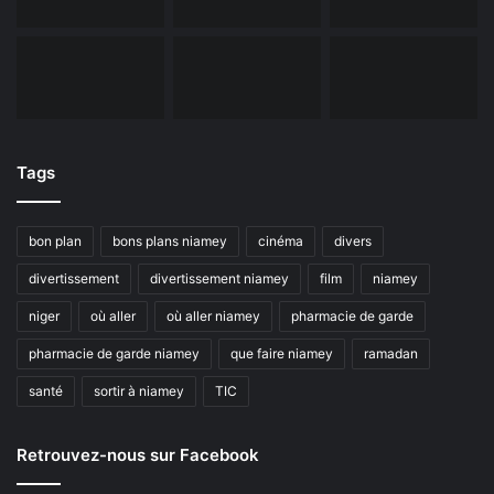
Tags
bon plan
bons plans niamey
cinéma
divers
divertissement
divertissement niamey
film
niamey
niger
où aller
où aller niamey
pharmacie de garde
pharmacie de garde niamey
que faire niamey
ramadan
santé
sortir à niamey
TIC
Retrouvez-nous sur Facebook