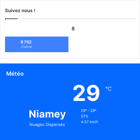
Suivez nous !
8
8 762
J\'aime
Météo
29
℃
Niamey
29º - 28º
57%
4.57 km/h
Nuages Dispersés