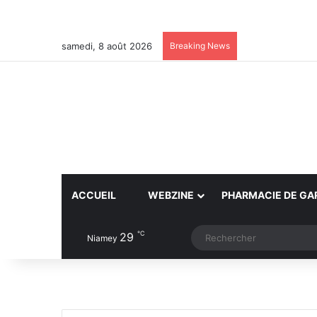
samedi, 8 août 2026
Breaking News
ACCUEIL
WEBZINE
PHARMACIE DE GA
℃
29
Article Aléatoire
Switch skin
Niamey