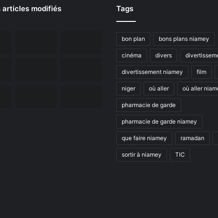
 articles modifiés
Tags
bon plan
bons plans niamey
cinéma
divers
divertissem
divertissement niamey
film
niger
où aller
où aller nia
pharmacie de garde
pharmacie de garde niamey
que faire niamey
ramadan
sortir à niamey
TIC