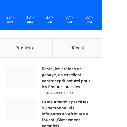
33
36
37
37
37
℃
℃
℃
℃
℃
sam
dim
lun
mar
mer
Populaire
Récent
Santé, les graines de
papaye, un excellent
contraceptif naturel pour
les femmes mariées
25 novembre 2019
Hama Amadou parmi les
50 personnalités
influentes en Afrique de
l’ouest (Classement
complet)