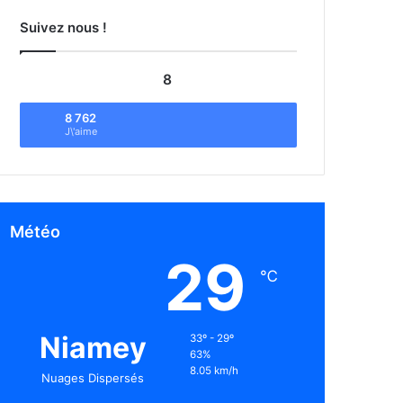
Suivez nous !
8
8 762
J\'aime
Météo
29
℃
Niamey
33º - 29º
63%
8.05 km/h
Nuages Dispersés