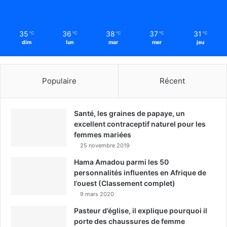
35
36
38
37
31
℃
℃
℃
℃
℃
dim
lun
mar
mer
jeu
Populaire
Récent
Santé, les graines de papaye, un
excellent contraceptif naturel pour les
femmes mariées
25 novembre 2019
Hama Amadou parmi les 50
personnalités influentes en Afrique de
l’ouest (Classement complet)
9 mars 2020
Pasteur d’église, il explique pourquoi il
porte des chaussures de femme