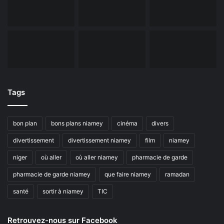
Tags
bon plan
bons plans niamey
cinéma
divers
divertissement
divertissement niamey
film
niamey
niger
où aller
où aller niamey
pharmacie de garde
pharmacie de garde niamey
que faire niamey
ramadan
santé
sortir à niamey
TIC
Retrouvez-nous sur Facebook