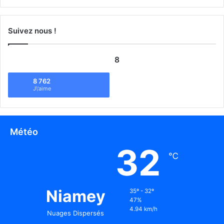
Suivez nous !
8
8 762
J\'aime
Météo
32
℃
Niamey
35º - 32º
47%
4.94 km/h
Nuages Dispersés