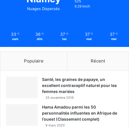
52%
6.29 km/h
Nuages Dispersés
33
36
37
37
37
℃
℃
℃
℃
℃
sam
dim
lun
mar
mer
Populaire
Récent
Santé, les graines de papaye, un
excellent contraceptif naturel pour les
femmes mariées
25 novembre 2019
Hama Amadou parmi les 50
personnalités influentes en Afrique de
l’ouest (Classement complet)
9 mars 2020