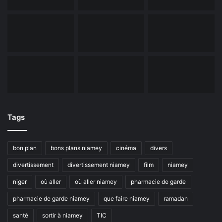
Tags
bon plan
bons plans niamey
cinéma
divers
divertissement
divertissement niamey
film
niamey
niger
où aller
où aller niamey
pharmacie de garde
pharmacie de garde niamey
que faire niamey
ramadan
santé
sortir à niamey
TIC