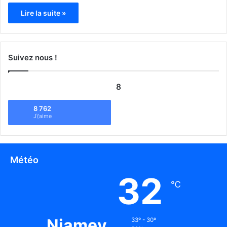
Lire la suite »
Suivez nous !
8
8 762
J\'aime
Météo
32
℃
Niamey
33º - 30º