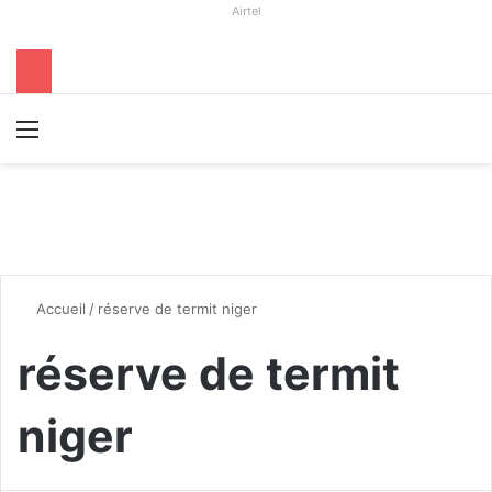
Airtel
Menu
R
Accueil
/
réserve de termit niger
réserve de termit
niger