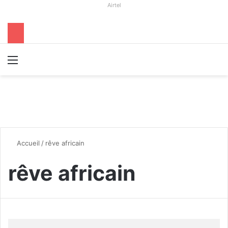
Airtel
Menu
R
Accueil
/
rêve africain
rêve africain