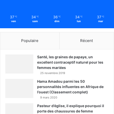
37
34
36
34
37
℃
℃
℃
℃
℃
ven
sam
dim
lun
mar
Populaire
Récent
Santé, les graines de papaye, un
excellent contraceptif naturel pour les
femmes mariées
25 novembre 2019
Hama Amadou parmi les 50
personnalités influentes en Afrique de
l’ouest (Classement complet)
9 mars 2020
Pasteur d’église, il explique pourquoi il
porte des chaussures de femme