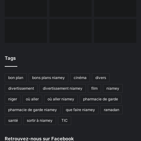
Tags
bon plan
bons plans niamey
cinéma
divers
divertissement
divertissement niamey
film
niamey
niger
où aller
où aller niamey
pharmacie de garde
pharmacie de garde niamey
que faire niamey
ramadan
santé
sortir à niamey
TIC
Retrouvez-nous sur Facebook