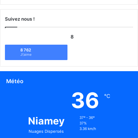
Suivez nous !
8
8 762
J\'aime
Météo
36
℃
Niamey
37º - 36º
37%
3.36 km/h
Nuages Dispersés