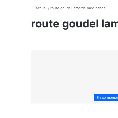
Accueil
/
route goudel lamorde haro banda
route goudel la
En ce mome