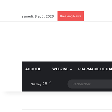
samedi, 8 août 2026
Breaking News
ACCUEIL
WEBZINE
PHARMACIE DE GA
℃
28
Article Aléatoire
Switch skin
Niamey