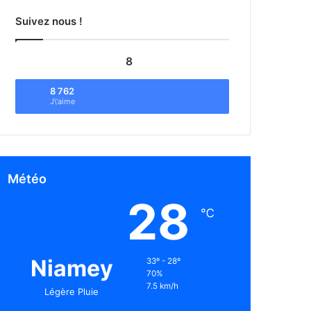
Suivez nous !
8
8 762
J\'aime
Météo
28
℃
Niamey
33º - 28º
70%
7.5 km/h
Légère Pluie