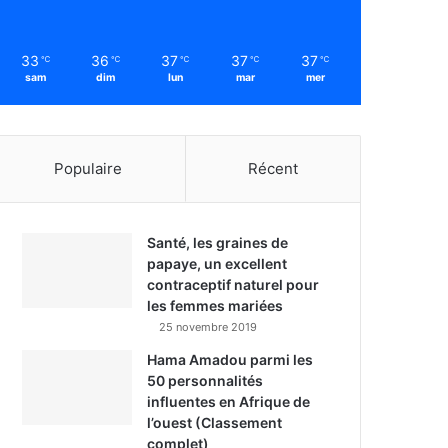
33
36
37
37
37
℃
℃
℃
℃
℃
sam
dim
lun
mar
mer
Populaire
Récent
Santé, les graines de
papaye, un excellent
contraceptif naturel pour
les femmes mariées
25 novembre 2019
Hama Amadou parmi les
50 personnalités
influentes en Afrique de
l’ouest (Classement
complet)