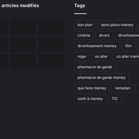
 articles modifiés
Tags
bon plan
bons plans niamey
cinéma
divers
divertissem
divertissement niamey
film
niger
où aller
où aller nia
pharmacie de garde
pharmacie de garde niamey
que faire niamey
ramadan
sortir à niamey
TIC