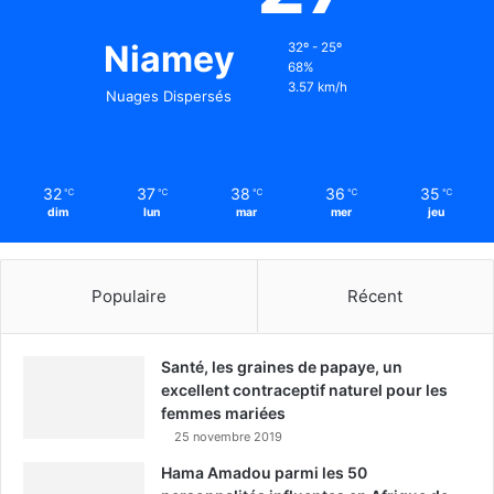
Niamey
32º - 25º
68%
3.57 km/h
Nuages Dispersés
32
37
38
36
35
℃
℃
℃
℃
℃
dim
lun
mar
mer
jeu
Populaire
Récent
Santé, les graines de papaye, un
excellent contraceptif naturel pour les
femmes mariées
25 novembre 2019
Hama Amadou parmi les 50