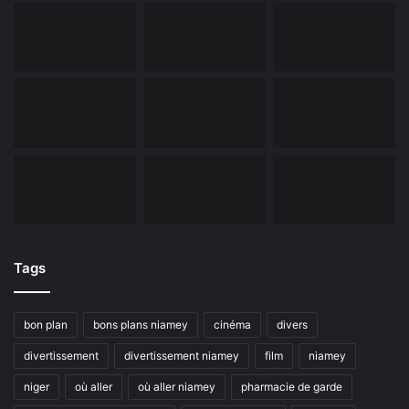
Tags
bon plan
bons plans niamey
cinéma
divers
divertissement
divertissement niamey
film
niamey
niger
où aller
où aller niamey
pharmacie de garde