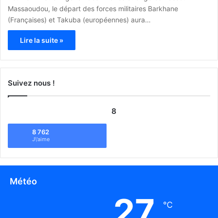
Massaoudou, le départ des forces militaires Barkhane
(Françaises) et Takuba (européennes) aura…
Lire la suite »
Suivez nous !
8
8 762
J\'aime
Météo
27
℃