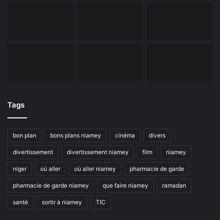
Tags
bon plan
bons plans niamey
cinéma
divers
divertissement
divertissement niamey
film
niamey
niger
où aller
où aller niamey
pharmacie de garde
pharmacie de garde niamey
que faire niamey
ramadan
santé
sortir à niamey
TIC