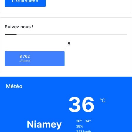
Lire la suite »
Suivez nous !
8
8 762
J\'aime
Météo
36
℃
Niamey
36º - 34º
38%
3.13 km/h