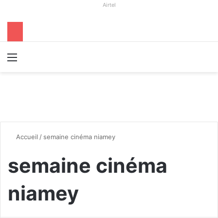
Airtel
Menu
R
Accueil
/
semaine cinéma niamey
semaine cinéma
niamey