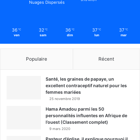
Nuages Dispersés
36
32
36
37
37
℃
℃
℃
℃
℃
ven
sam
dim
lun
mar
Populaire
Récent
Santé, les graines de papaye, un
excellent contraceptif naturel pour les
femmes mariées
25 novembre 2019
Hama Amadou parmi les 50
personnalités influentes en Afrique de
l’ouest (Classement complet)
9 mars 2020
Pasteur d’église, il explique pourquoi il