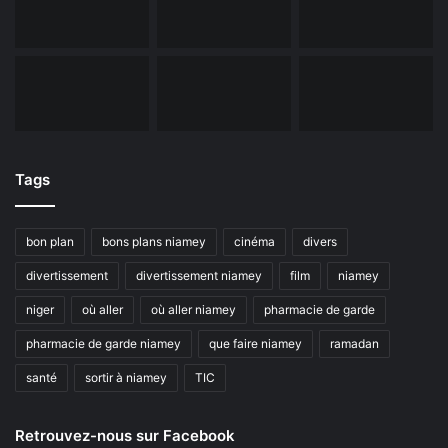
Tags
bon plan
bons plans niamey
cinéma
divers
divertissement
divertissement niamey
film
niamey
niger
où aller
où aller niamey
pharmacie de garde
pharmacie de garde niamey
que faire niamey
ramadan
santé
sortir à niamey
TIC
Retrouvez-nous sur Facebook