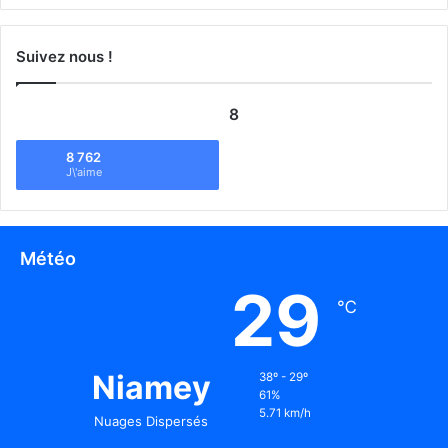
Suivez nous !
8
8 762
J\'aime
Météo
29
℃
Niamey
38º - 29º
61%
5.71 km/h
Nuages Dispersés