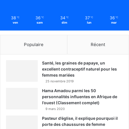
38
36
34
37
36
℃
℃
℃
℃
℃
ven
sam
dim
lun
mar
Populaire
Récent
Santé, les graines de papaye, un
excellent contraceptif naturel pour les
femmes mariées
25 novembre 2019
Hama Amadou parmi les 50
personnalités influentes en Afrique de
l’ouest (Classement complet)
9 mars 2020
Pasteur d’église, il explique pourquoi il
porte des chaussures de femme