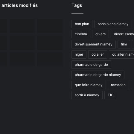
 articles modifiés
Tags
bon plan
bons plans niamey
cinéma
divers
divertissem
divertissement niamey
film
niger
où aller
où aller nia
pharmacie de garde
pharmacie de garde niamey
que faire niamey
ramadan
sortir à niamey
TIC