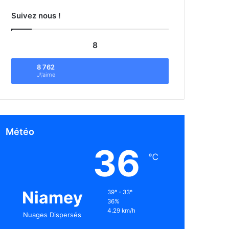
Suivez nous !
8
8 762
J\'aime
Météo
36
℃
Niamey
39º - 33º
36%
4.29 km/h
Nuages Dispersés