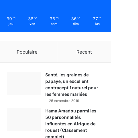
39
38
36
36
37
℃
℃
℃
℃
℃
jeu
ven
sam
dim
lun
Populaire
Récent
Santé, les graines de
papaye, un excellent
contraceptif naturel pour
les femmes mariées
25 novembre 2019
Hama Amadou parmi les
50 personnalités
influentes en Afrique de
l’ouest (Classement
complet)