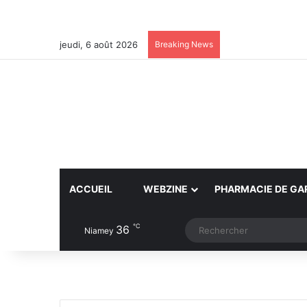
jeudi, 6 août 2026
Breaking News
ACCUEIL
WEBZINE
PHARMACIE DE GA
℃
36
Article Aléatoire
Switch skin
Niamey