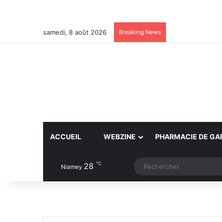
samedi, 8 août 2026
Breaking News
ACCUEIL
WEBZINE
PHARMACIE DE GA
℃
28
Article Aléatoire
Switch skin
Niamey