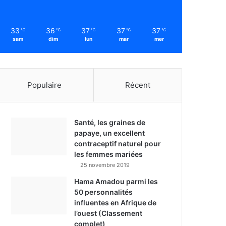
33
36
37
37
37
℃
℃
℃
℃
℃
sam
dim
lun
mar
mer
Populaire
Récent
Santé, les graines de
papaye, un excellent
contraceptif naturel pour
les femmes mariées
25 novembre 2019
Hama Amadou parmi les
50 personnalités
influentes en Afrique de
l’ouest (Classement
complet)