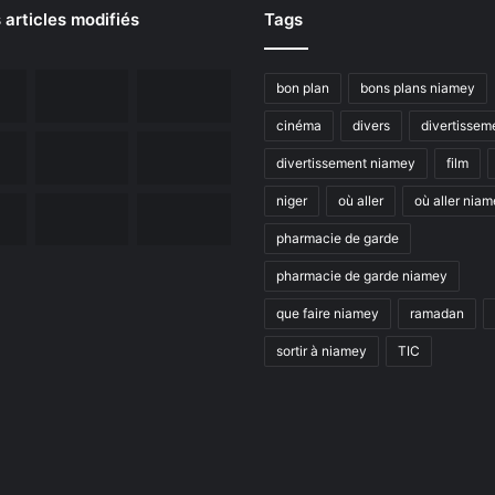
 articles modifiés
Tags
bon plan
bons plans niamey
cinéma
divers
divertissem
divertissement niamey
film
niger
où aller
où aller nia
pharmacie de garde
pharmacie de garde niamey
que faire niamey
ramadan
sortir à niamey
TIC