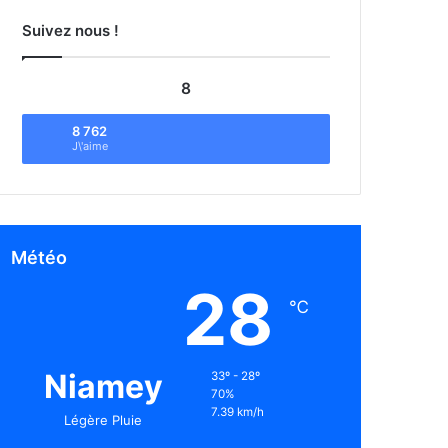
Suivez nous !
8
8 762
J\'aime
Météo
28
℃
Niamey
33º - 28º
70%
7.39 km/h
Légère Pluie