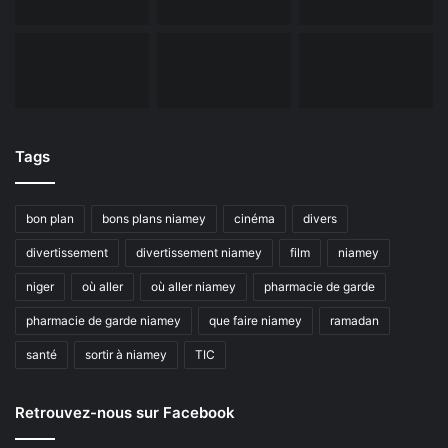
Tags
bon plan
bons plans niamey
cinéma
divers
divertissement
divertissement niamey
film
niamey
niger
où aller
où aller niamey
pharmacie de garde
pharmacie de garde niamey
que faire niamey
ramadan
santé
sortir à niamey
TIC
Retrouvez-nous sur Facebook