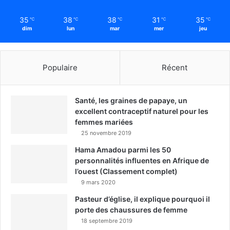
35
38
38
31
35
℃
℃
℃
℃
℃
dim
lun
mar
mer
jeu
Populaire
Récent
Santé, les graines de papaye, un
excellent contraceptif naturel pour les
femmes mariées
25 novembre 2019
Hama Amadou parmi les 50
personnalités influentes en Afrique de
l’ouest (Classement complet)
9 mars 2020
Pasteur d’église, il explique pourquoi il
porte des chaussures de femme
18 septembre 2019