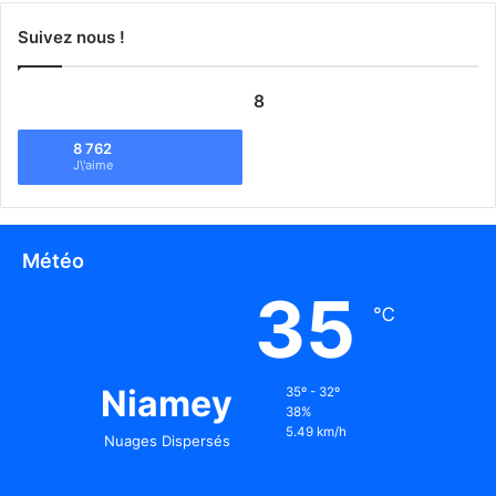
Suivez nous !
8
8 762
J\'aime
Météo
35
℃
Niamey
35º - 32º
38%
5.49 km/h
Nuages Dispersés