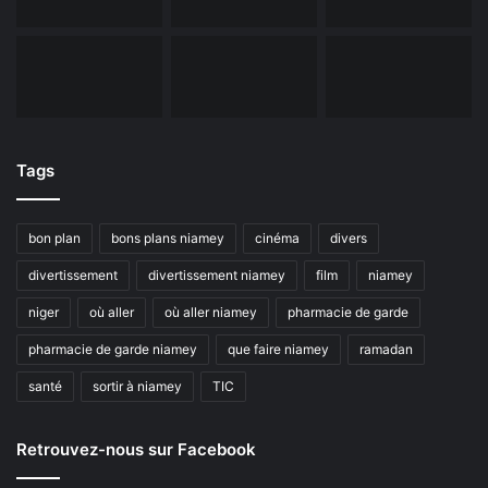
Tags
bon plan
bons plans niamey
cinéma
divers
divertissement
divertissement niamey
film
niamey
niger
où aller
où aller niamey
pharmacie de garde
pharmacie de garde niamey
que faire niamey
ramadan
santé
sortir à niamey
TIC
Retrouvez-nous sur Facebook