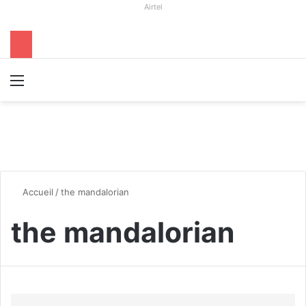
Airtel
Menu
R
Accueil
/
the mandalorian
the mandalorian