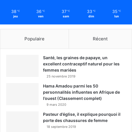
38
36
37
33
35
℃
℃
℃
℃
℃
jeu
ven
sam
dim
lun
Populaire
Récent
Santé, les graines de papaye, un
excellent contraceptif naturel pour les
femmes mariées
25 novembre 2019
Hama Amadou parmi les 50
personnalités influentes en Afrique de
l’ouest (Classement complet)
9 mars 2020
Pasteur d’église, il explique pourquoi il
porte des chaussures de femme
18 septembre 2019