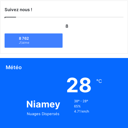
Suivez nous !
8
8 762
J\'aime
Météo
28
℃
Niamey
38º - 28º
65%
4.71 km/h
Nuages Dispersés