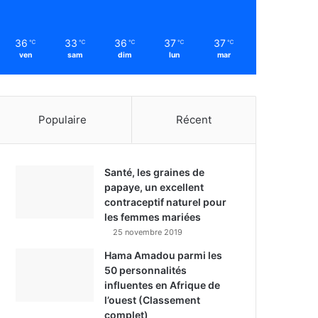
36
33
36
37
37
℃
℃
℃
℃
℃
ven
sam
dim
lun
mar
Populaire
Récent
Santé, les graines de
papaye, un excellent
contraceptif naturel pour
les femmes mariées
25 novembre 2019
Hama Amadou parmi les
50 personnalités
influentes en Afrique de
l’ouest (Classement
complet)