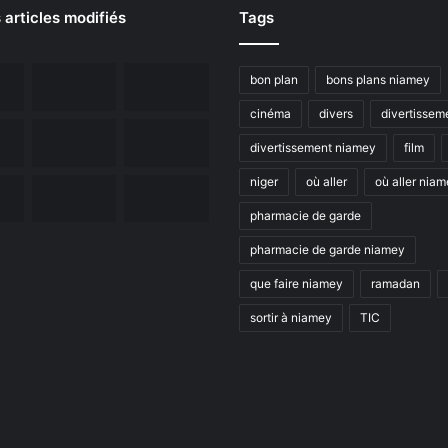
 articles modifiés
Tags
bon plan
bons plans niamey
cinéma
divers
divertissem
divertissement niamey
film
niger
où aller
où aller nia
pharmacie de garde
pharmacie de garde niamey
que faire niamey
ramadan
sortir à niamey
TIC