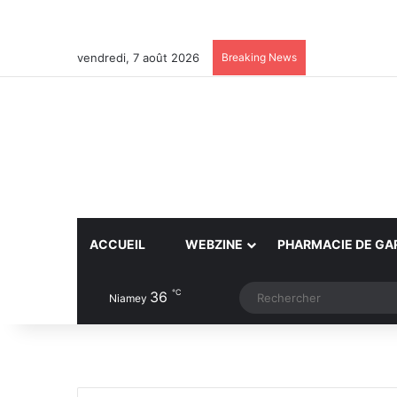
vendredi, 7 août 2026
Breaking News
ACCUEIL
WEBZINE
PHARMACIE DE GA
℃
36
Article Aléatoire
Switch skin
Niamey