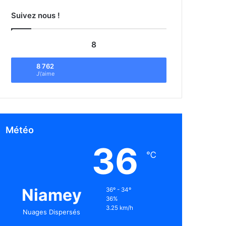
Suivez nous !
8
8 762
J\'aime
Météo
36
℃
Niamey
36º - 34º
36%
3.25 km/h
Nuages Dispersés