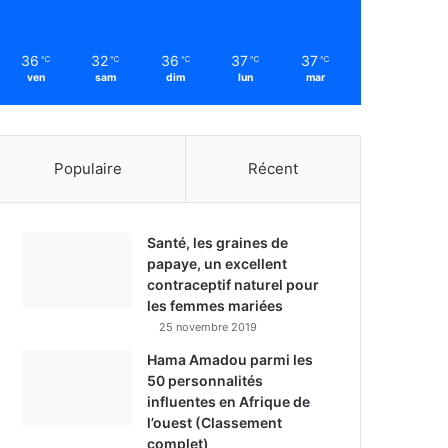
36
32
36
37
37
℃
℃
℃
℃
℃
ven
sam
dim
lun
mar
Populaire
Récent
Santé, les graines de
papaye, un excellent
contraceptif naturel pour
les femmes mariées
25 novembre 2019
Hama Amadou parmi les
50 personnalités
influentes en Afrique de
l’ouest (Classement
complet)