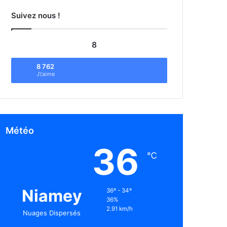
Suivez nous !
8
8 762
J\'aime
Météo
36
℃
Niamey
36º - 34º
36%
2.91 km/h
Nuages Dispersés