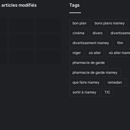
 articles modifiés
Tags
bon plan
bons plans niamey
cinéma
divers
divertissem
divertissement niamey
film
niger
où aller
où aller nia
pharmacie de garde
pharmacie de garde niamey
que faire niamey
ramadan
sortir à niamey
TIC