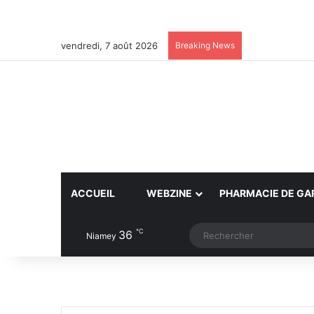
vendredi, 7 août 2026
Breaking News
ACCUEIL
WEBZINE
PHARMACIE DE GA
℃
36
Article Aléatoire
Switch skin
Niamey