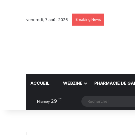
vendredi, 7 août 2026
Breaking News
ACCUEIL
WEBZINE
PHARMACIE DE GA
℃
29
Article Aléatoire
Switch skin
Niamey