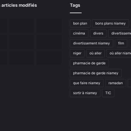
 articles modifiés
Tags
bon plan
bons plans niamey
cinéma
divers
divertissem
divertissement niamey
film
niger
où aller
où aller nia
pharmacie de garde
pharmacie de garde niamey
que faire niamey
ramadan
sortir à niamey
TIC