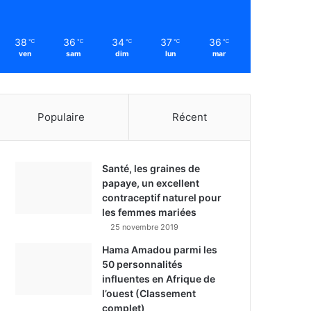
38
36
34
37
36
℃
℃
℃
℃
℃
ven
sam
dim
lun
mar
Populaire
Récent
Santé, les graines de
papaye, un excellent
contraceptif naturel pour
les femmes mariées
25 novembre 2019
Hama Amadou parmi les
50 personnalités
influentes en Afrique de
l’ouest (Classement
complet)