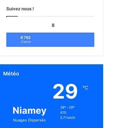
Suivez nous !
8
8 762
J\'aime
Météo
29
℃
Niamey
38º - 29º
61%
5.71 km/h
Nuages Dispersés