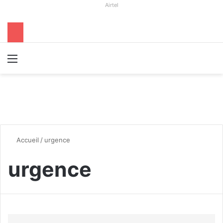
Airtel
Menu
R
Accueil
/
urgence
urgence