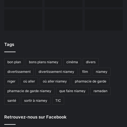
Tags
bon plan
bons plans niamey
cinéma
divers
divertissement
divertissement niamey
film
niamey
niger
où aller
où aller niamey
pharmacie de garde
pharmacie de garde niamey
que faire niamey
ramadan
santé
sortir à niamey
TIC
Retrouvez-nous sur Facebook