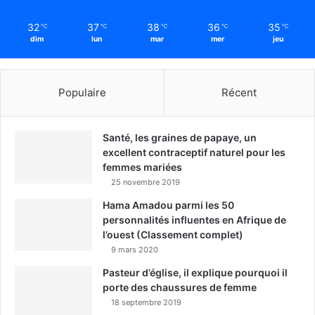
32
37
38
36
35
℃
℃
℃
℃
℃
dim
lun
mar
mer
jeu
Populaire
Récent
Santé, les graines de papaye, un
excellent contraceptif naturel pour les
femmes mariées
25 novembre 2019
Hama Amadou parmi les 50
personnalités influentes en Afrique de
l’ouest (Classement complet)
9 mars 2020
Pasteur d’église, il explique pourquoi il
porte des chaussures de femme
18 septembre 2019