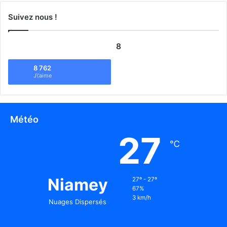
Suivez nous !
8
8 762
J\'aime
Météo
27
℃
Niamey
27º - 27º
67%
3 km/h
Nuages Dispersés