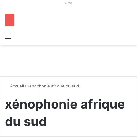
Airtel
Menu
R
Accueil
/
xénophonie afrique du sud
xénophonie afrique
du sud