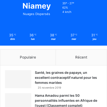
Niamey
35º - 27º
62%
4 km/h
Nuages Dispersés
35
36
38
37
31
℃
℃
℃
℃
℃
dim
lun
mar
mer
jeu
Populaire
Récent
Santé, les graines de papaye, un
excellent contraceptif naturel pour les
femmes mariées
25 novembre 2019
Hama Amadou parmi les 50
personnalités influentes en Afrique de
l’ouest (Classement complet)