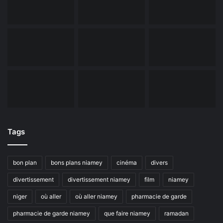
Tags
bon plan
bons plans niamey
cinéma
divers
divertissement
divertissement niamey
film
niamey
niger
où aller
où aller niamey
pharmacie de garde
pharmacie de garde niamey
que faire niamey
ramadan