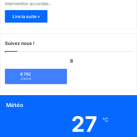
intervention accordée…
Lire la suite »
Suivez nous !
8
8 762
J\'aime
Météo
27
℃