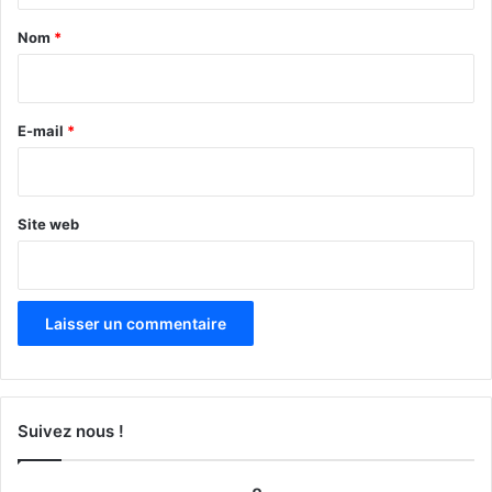
a
Nom
*
i
r
e
E-mail
*
*
Site web
Suivez nous !