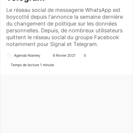
Le réseau social de messagerie WhatsApp est
boycotté depuis l'annonce la semaine dernière
du changement de politique sur les données
personnelles. Depuis, de nombreux utilisateurs
quittent le réseau social du groupe Facebook
notamment pour Signal et Telegram.
Agenda Niamey
E
6 février 2021
0
n
Temps de lecture 1 minute
v
o
y
e
r
u
n
c
o