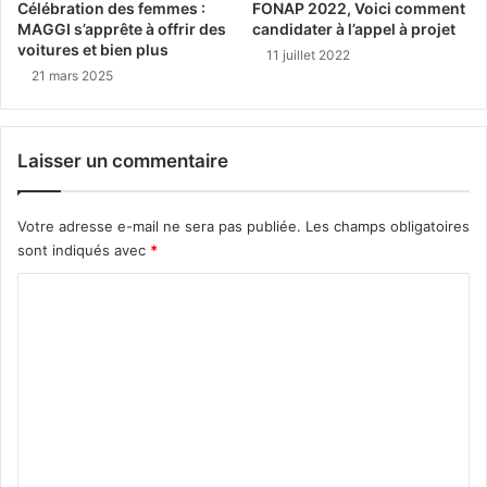
Célébration des femmes :
FONAP 2022, Voici comment
MAGGI s’apprête à offrir des
candidater à l’appel à projet
voitures et bien plus
11 juillet 2022
21 mars 2025
Laisser un commentaire
Votre adresse e-mail ne sera pas publiée.
Les champs obligatoires
sont indiqués avec
*
C
o
m
m
e
n
t