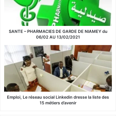
a
d
r
e
s
s
SANTE – PHARMACIES DE GARDE DE NIAMEY du
e
06/02 AU 13/02/2021
E
m
a
i
l
Emploi, Le réseau social Linkedin dresse la liste des
15 métiers d’avenir