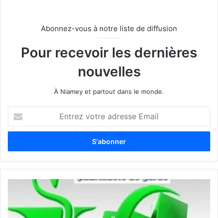
Abonnez-vous à notre liste de diffusion
Pour recevoir les dernières
nouvelles
À Niamey et partout dans le monde.
E
n
t
r
e
z
v
o
t
r
e