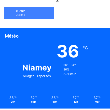
8
8 762
J\'aime
Météo
36
℃
Niamey
36º - 34º
36%
2.91 km/h
Nuages Dispersés
36
32
36
37
37
℃
℃
℃
℃
℃
ven
sam
dim
lun
mar