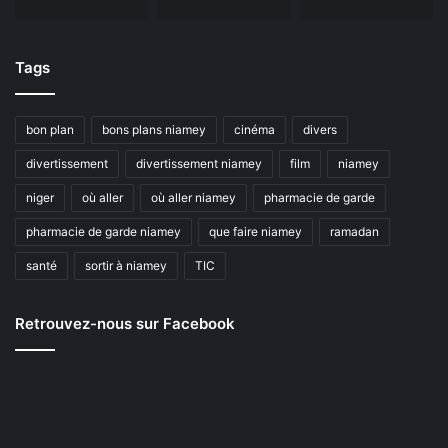
Tags
bon plan
bons plans niamey
cinéma
divers
divertissement
divertissement niamey
film
niamey
niger
où aller
où aller niamey
pharmacie de garde
pharmacie de garde niamey
que faire niamey
ramadan
santé
sortir à niamey
TIC
Retrouvez-nous sur Facebook