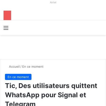
Airtel
Menu
R
Accueil
/
En ce moment
En ce moment
Tic, Des utilisateurs quittent
WhatsApp pour Signal et
Telegram