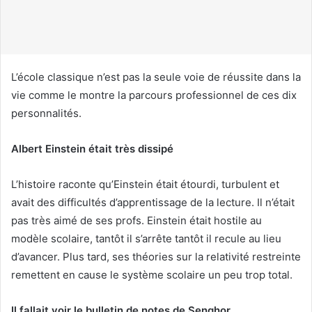
o
u
r
r
i
L’école classique n’est pas la seule voie de réussite dans la
e
vie comme le montre la parcours professionnel de ces dix
l
personnalités.
Albert Einstein était très dissipé
L’histoire raconte qu’Einstein était étourdi, turbulent et
avait des difficultés d’apprentissage de la lecture. Il n’était
pas très aimé de ses profs. Einstein était hostile au
modèle scolaire, tantôt il s’arrête tantôt il recule au lieu
d’avancer. Plus tard, ses théories sur la relativité restreinte
remettent en cause le système scolaire un peu trop total.
Il fallait voir le bulletin de notes de Senghor…