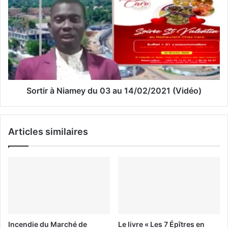
a
i
l
Sortir à Niamey du 03 au 14/02/2021 (Vidéo)
Articles similaires
Incendie du Marché de
Le livre « Les 7 Épîtres en