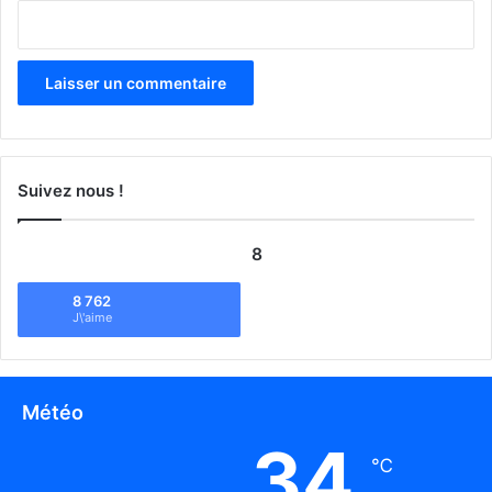
Suivez nous !
8
8 762
J\'aime
Météo
34
℃