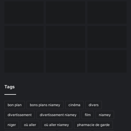
Tags
bon plan
bons plans niamey
cinéma
divers
divertissement
divertissement niamey
film
niamey
niger
où aller
où aller niamey
pharmacie de garde