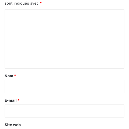
sont indiqués avec
*
C
o
m
m
e
n
t
a
Nom
*
i
r
e
E-mail
*
*
Site web