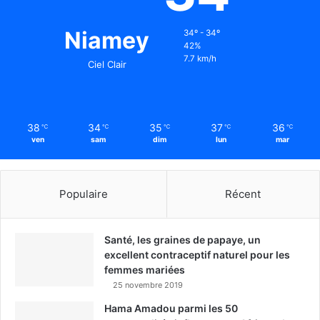
Niamey
34º - 34º
42%
7.7 km/h
Ciel Clair
38
34
35
37
36
℃
℃
℃
℃
℃
ven
sam
dim
lun
mar
Populaire
Récent
Santé, les graines de papaye, un
excellent contraceptif naturel pour les
femmes mariées
25 novembre 2019
Hama Amadou parmi les 50