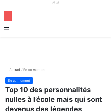
Airtel
Menu
R
Accueil
/
En ce moment
En ce moment
Top 10 des personnalités
nulles à l’école mais qui sont
devenus des légendes