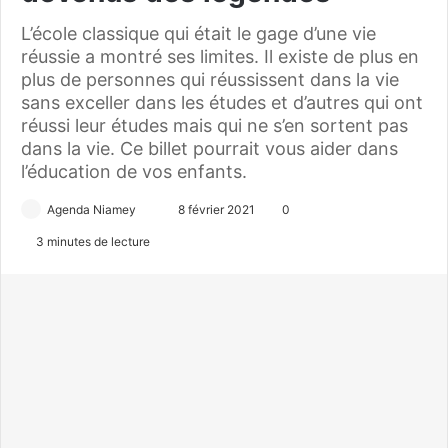
L’école classique qui était le gage d’une vie
réussie a montré ses limites. Il existe de plus en
plus de personnes qui réussissent dans la vie
sans exceller dans les études et d’autres qui ont
réussi leur études mais qui ne s’en sortent pas
dans la vie. Ce billet pourrait vous aider dans
l’éducation de vos enfants.
Agenda Niamey
E
8 février 2021
0
n
3 minutes de lecture
v
o
y
e
r
u
n
c