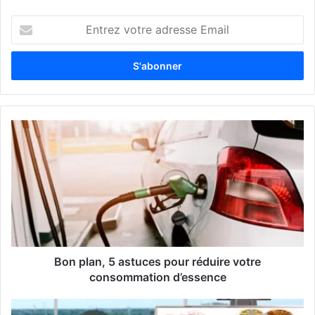
E
n
t
r
e
z
v
o
t
r
e
a
d
r
e
s
s
Bon plan, 5 astuces pour réduire votre
e
consommation d’essence
E
m