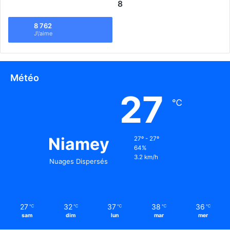
8
8 762
J\'aime
Météo
27
℃
Niamey
27º - 27º
64%
3.2 km/h
Nuages Dispersés
27
32
37
38
36
℃
℃
℃
℃
℃
sam
dim
lun
mar
mer