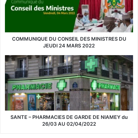
a
d
r
e
s
s
COMMUNIQUE DU CONSEIL DES MINISTRES DU
e
JEUDI 24 MARS 2022
E
m
a
i
l
SANTE – PHARMACIES DE GARDE DE NIAMEY du
26/03 AU 02/04/2022