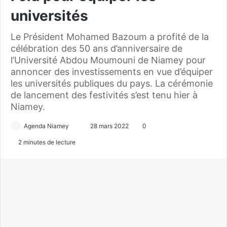
universités
Le Président Mohamed Bazoum a profité de la
célébration des 50 ans d’anniversaire de
l’Université Abdou Moumouni de Niamey pour
annoncer des investissements en vue d’équiper
les universités publiques du pays. La cérémonie
de lancement des festivités s’est tenu hier à
Niamey.
Agenda Niamey
E
28 mars 2022
0
n
2 minutes de lecture
v
o
y
e
r
u
n