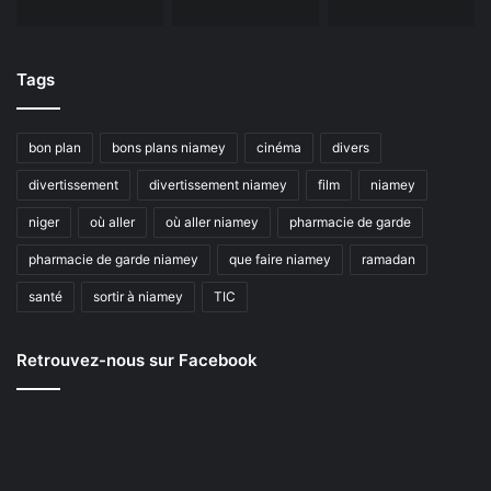
Tags
bon plan
bons plans niamey
cinéma
divers
divertissement
divertissement niamey
film
niamey
niger
où aller
où aller niamey
pharmacie de garde
pharmacie de garde niamey
que faire niamey
ramadan
santé
sortir à niamey
TIC
Retrouvez-nous sur Facebook