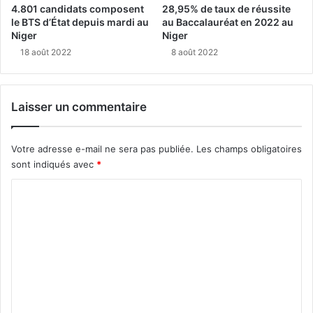
4.801 candidats composent
28,95% de taux de réussite
le BTS d’État depuis mardi au
au Baccalauréat en 2022 au
Niger
Niger
18 août 2022
8 août 2022
Laisser un commentaire
Votre adresse e-mail ne sera pas publiée.
Les champs obligatoires
sont indiqués avec
*
C
o
m
m
e
n