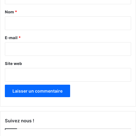
t
a
Nom
*
i
r
e
E-mail
*
*
Site web
Suivez nous !