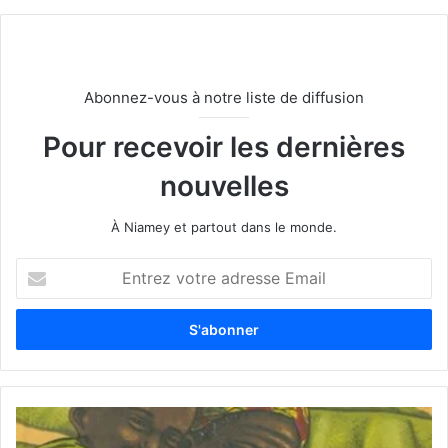
Abonnez-vous à notre liste de diffusion
Pour recevoir les dernières
nouvelles
À Niamey et partout dans le monde.
E
n
t
r
e
z
v
o
t