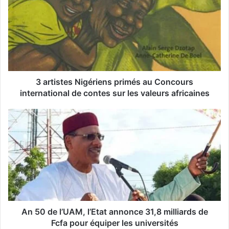
r
e
a
d
r
e
s
s
3 artistes Nigériens primés au Concours
e
international de contes sur les valeurs africaines
E
m
a
i
l
An 50 de l’UAM, l’Etat annonce 31,8 milliards de
Fcfa pour équiper les universités