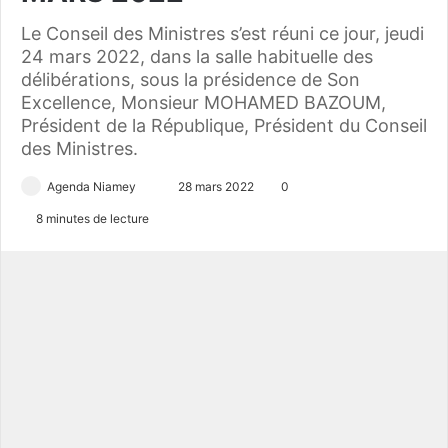
Le Conseil des Ministres s’est réuni ce jour, jeudi
24 mars 2022, dans la salle habituelle des
délibérations, sous la présidence de Son
Excellence, Monsieur MOHAMED BAZOUM,
Président de la République, Président du Conseil
des Ministres.
Agenda Niamey
E
28 mars 2022
0
n
8 minutes de lecture
v
o
y
e
r
u
n
c
o