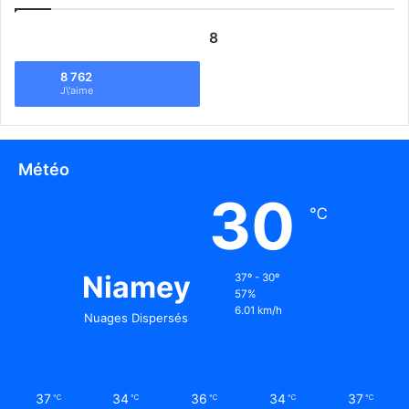
8
8 762
J\'aime
Météo
30
℃
Niamey
37º - 30º
57%
6.01 km/h
Nuages Dispersés
37
34
36
34
37
℃
℃
℃
℃
℃