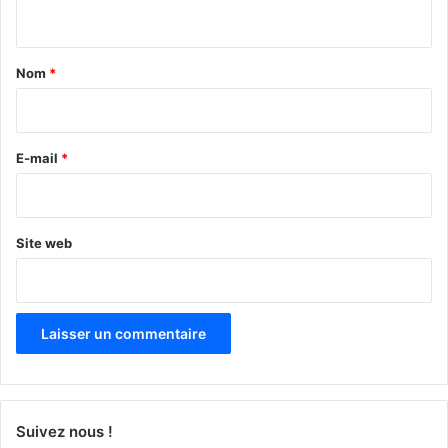
n
t
a
Nom
*
i
r
e
E-mail
*
*
Site web
Suivez nous !