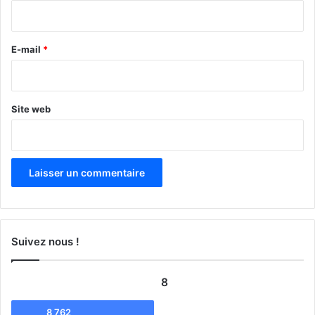
i
r
e
E-mail
*
*
Site web
Suivez nous !
8
8 762