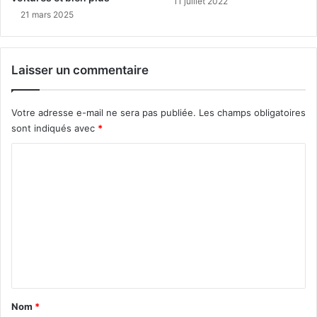
11 juillet 2022
21 mars 2025
Laisser un commentaire
Votre adresse e-mail ne sera pas publiée.
Les champs obligatoires
sont indiqués avec
*
C
o
m
m
e
n
t
a
Nom
*