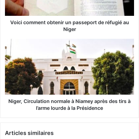
r
e
s
s
Voici comment obtenir un passeport de réfugié au
e
Niger
E
m
a
i
l
Niger, Circulation normale à Niamey après des tirs à
l’arme lourde à la Présidence
Articles similaires