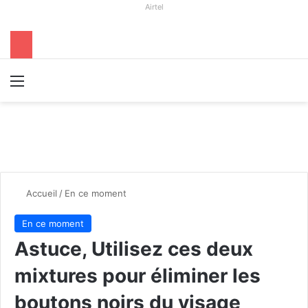
Airtel
Menu
R
Accueil
/
En ce moment
En ce moment
Astuce, Utilisez ces deux
mixtures pour éliminer les
boutons noirs du visage