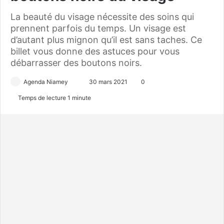
La beauté du visage nécessite des soins qui
prennent parfois du temps. Un visage est
d’autant plus mignon qu’il est sans taches. Ce
billet vous donne des astuces pour vous
débarrasser des boutons noirs.
Agenda Niamey
E
30 mars 2021
0
n
Temps de lecture 1 minute
v
o
y
e
r
u
n
c
o
u