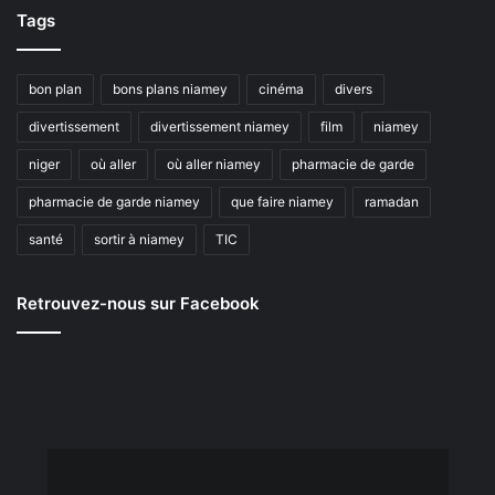
Tags
bon plan
bons plans niamey
cinéma
divers
divertissement
divertissement niamey
film
niamey
niger
où aller
où aller niamey
pharmacie de garde
pharmacie de garde niamey
que faire niamey
ramadan
santé
sortir à niamey
TIC
Retrouvez-nous sur Facebook