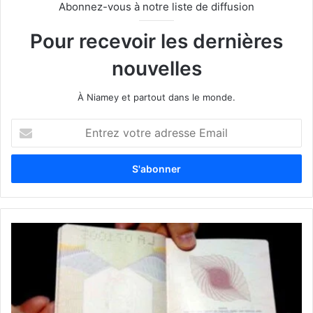
Abonnez-vous à notre liste de diffusion
Pour recevoir les dernières
nouvelles
À Niamey et partout dans le monde.
E
n
t
r
e
z
v
o
t
r
e
a
d