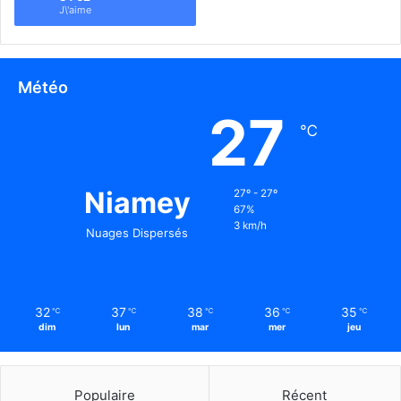
J\'aime
Météo
27
℃
Niamey
27º - 27º
67%
3 km/h
Nuages Dispersés
32
37
38
36
35
℃
℃
℃
℃
℃
dim
lun
mar
mer
jeu
Populaire
Récent