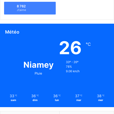
8 762
J\'aime
Météo
26
℃
Niamey
33º - 26º
78%
9.06 km/h
Pluie
33
36
36
37
38
℃
℃
℃
℃
℃
sam
dim
lun
mar
mer