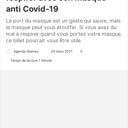
anti Covid-19
Le port du masque est un geste qui sauve, mais
le masque peut vous étouffer. Si vous avez du
mal à respirer quand vous portez votre masque,
ce billet pourrait vous être utile.
Agenda Niamey
E
24 mars 2021
0
n
Temps de lecture 1 minute
v
o
y
e
r
u
n
c
o
u