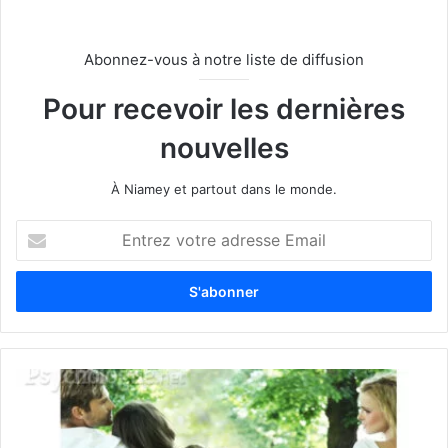
Abonnez-vous à notre liste de diffusion
Pour recevoir les dernières
nouvelles
À Niamey et partout dans le monde.
E
n
t
r
e
z
v
o
t
r
e