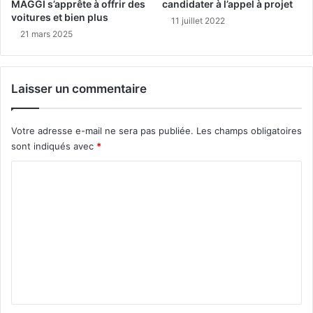
MAGGI s’apprête à offrir des
candidater à l’appel à projet
voitures et bien plus
11 juillet 2022
21 mars 2025
Laisser un commentaire
Votre adresse e-mail ne sera pas publiée.
Les champs obligatoires
sont indiqués avec
*
C
o
m
m
e
n
t