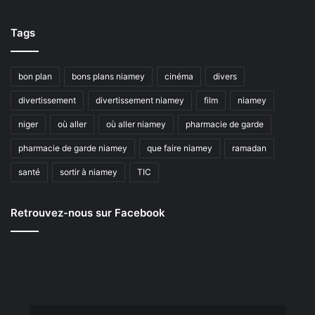
Tags
bon plan
bons plans niamey
cinéma
divers
divertissement
divertissement niamey
film
niamey
niger
où aller
où aller niamey
pharmacie de garde
pharmacie de garde niamey
que faire niamey
ramadan
santé
sortir à niamey
TIC
Retrouvez-nous sur Facebook