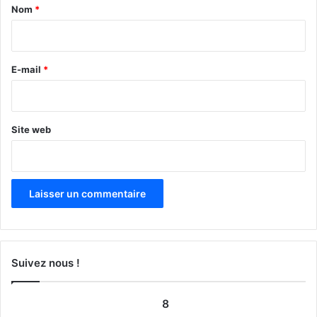
a
Nom
*
i
r
e
E-mail
*
*
Site web
Suivez nous !
8