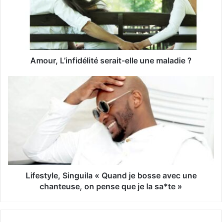
a
d
r
e
s
s
Amour, L’infidélité serait-elle une maladie ?
e
E
m
a
i
l
Lifestyle, Singuila « Quand je bosse avec une
chanteuse, on pense que je la sa*te »