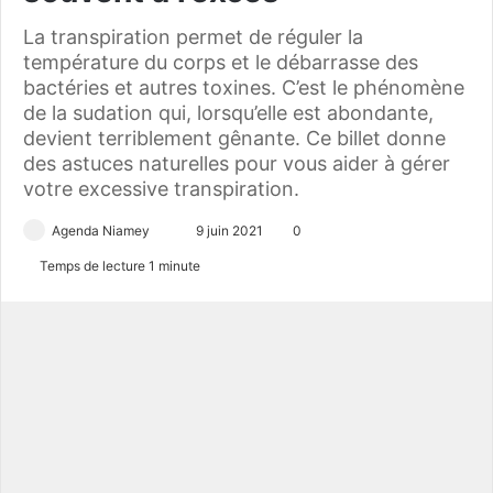
La transpiration permet de réguler la
température du corps et le débarrasse des
bactéries et autres toxines. C’est le phénomène
de la sudation qui, lorsqu’elle est abondante,
devient terriblement gênante. Ce billet donne
des astuces naturelles pour vous aider à gérer
votre excessive transpiration.
Agenda Niamey
E
9 juin 2021
0
n
Temps de lecture 1 minute
v
o
y
e
r
u
n
c