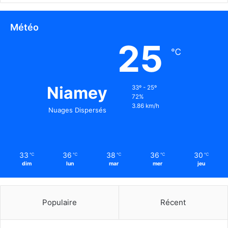
Météo
25
℃
Niamey
33º - 25º
72%
3.86 km/h
Nuages Dispersés
33
36
38
36
30
℃
℃
℃
℃
℃
dim
lun
mar
mer
jeu
Populaire
Récent