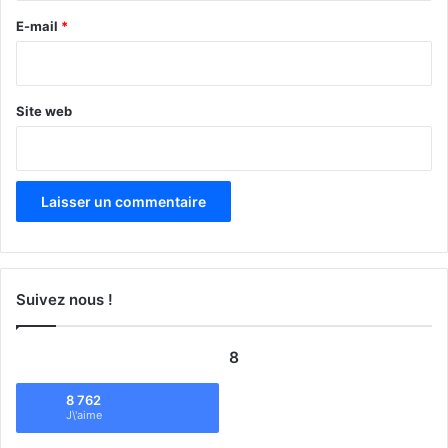
e
E-mail
*
*
Site web
Suivez nous !
8
8 762
J\'aime