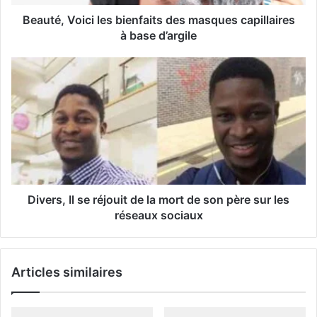
s
s
Beauté, Voici les bienfaits des masques capillaires
e
à base d’argile
E
m
a
i
l
Divers, Il se réjouit de la mort de son père sur les
réseaux sociaux
Articles similaires