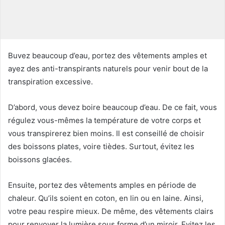
o
u
r
r
i
Buvez beaucoup d’eau, portez des vêtements amples et
e
ayez des anti-transpirants naturels pour venir bout de la
l
transpiration excessive.
D’abord, vous devez boire beaucoup d’eau. De ce fait, vous
régulez vous-mêmes la température de votre corps et
vous transpirerez bien moins. Il est conseillé de choisir
des boissons plates, voire tièdes. Surtout, évitez les
boissons glacées.
Ensuite, portez des vêtements amples en période de
chaleur. Qu’ils soient en coton, en lin ou en laine. Ainsi,
votre peau respire mieux. De même, des vêtements clairs
pour renvoyer la lumière sous forme d’un miroir. Evitez les