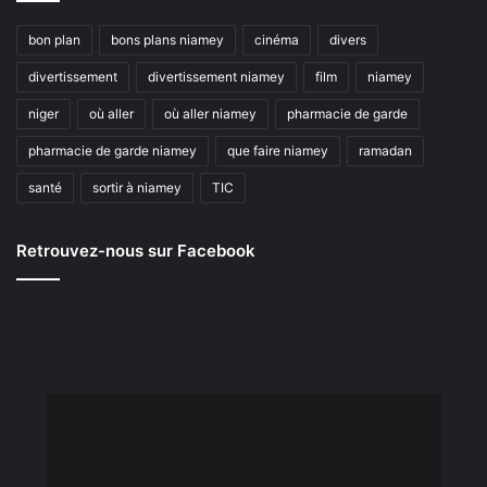
bon plan
bons plans niamey
cinéma
divers
divertissement
divertissement niamey
film
niamey
niger
où aller
où aller niamey
pharmacie de garde
pharmacie de garde niamey
que faire niamey
ramadan
santé
sortir à niamey
TIC
Retrouvez-nous sur Facebook