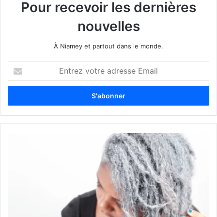
Pour recevoir les dernières
nouvelles
À Niamey et partout dans le monde.
E
n
t
r
e
z
v
o
t
r
e
a
d
r
e