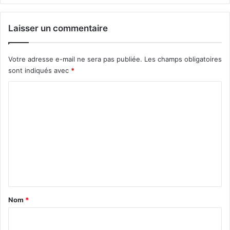
Laisser un commentaire
Votre adresse e-mail ne sera pas publiée.
Les champs obligatoires
sont indiqués avec
*
C
o
m
m
e
n
t
a
Nom
*
i
r