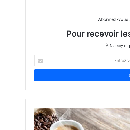
Abonnez-vous à 
Pour recevoir le
À Niamey et 
E
n
t
r
e
z
v
o
t
r
e
a