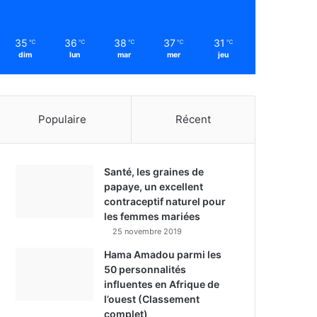
35
36
38
37
31
℃
℃
℃
℃
℃
dim
lun
mar
mer
jeu
Populaire
Récent
Santé, les graines de
papaye, un excellent
contraceptif naturel pour
les femmes mariées
25 novembre 2019
Hama Amadou parmi les
50 personnalités
influentes en Afrique de
l’ouest (Classement
complet)