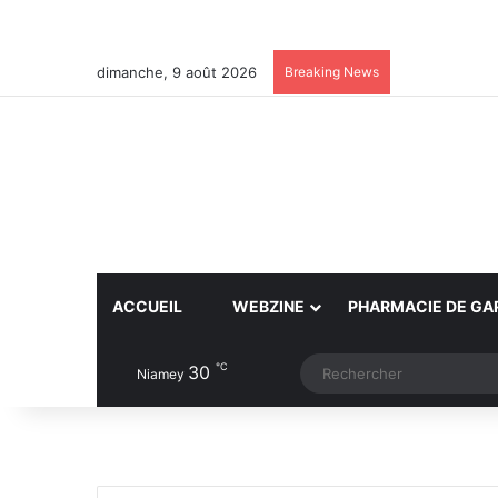
dimanche, 9 août 2026
Breaking News
ACCUEIL
WEBZINE
PHARMACIE DE GA
℃
30
Article Aléatoire
Switch skin
Niamey