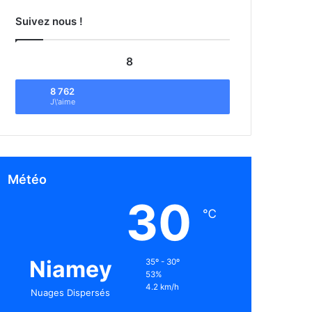
Suivez nous !
8
8 762
J\'aime
Météo
30
℃
Niamey
35º - 30º
53%
4.2 km/h
Nuages Dispersés