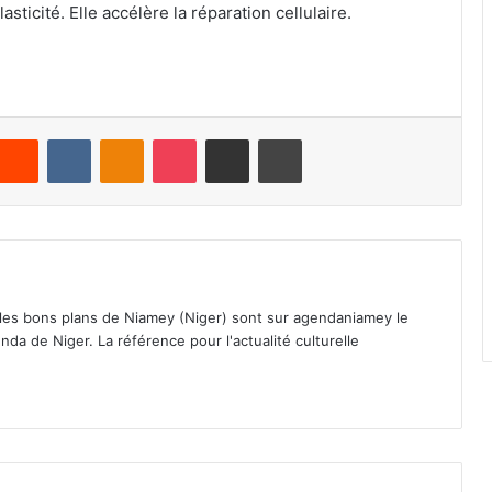
sticité. Elle accélère la réparation cellulaire.
Reddit
VKontakte
Odnoklassniki
Pocket
Partager par email
Imprimer
 les bons plans de Niamey (Niger) sont sur agendaniamey le
nda de Niger. La référence pour l'actualité culturelle