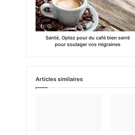
d
r
e
s
s
e
Santé, Optez pour du café bien serré
E
pour soulager vos migraines
m
a
i
l
Articles similaires