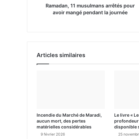
Ramadan, 11 musulmans arrêtés pour
E
avoir mangé pendant la journée
m
a
i
l
Articles similaires
Incendie du Marché de Maradi,
Le livre « L
aucun mort, des pertes
profondeur 
matérielles considérables
disponible 
9 février 2026
25 novembr