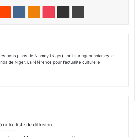
Reddit
VKontakte
Odnoklassniki
Pocket
Partager par email
Imprimer
 les bons plans de Niamey (Niger) sont sur agendaniamey le
nda de Niger. La référence pour l'actualité culturelle
notre liste de diffusion