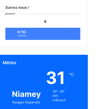
Suivez nous !
8
8 762
J\'aime
Météo
31
℃
Niamey
38º - 28º
56%
4.86 km/h
Nuages Dispersés