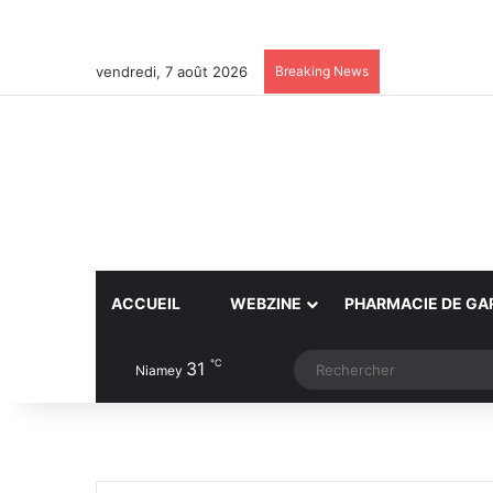
vendredi, 7 août 2026
Breaking News
ACCUEIL
WEBZINE
PHARMACIE DE GA
℃
31
Article Aléatoire
Switch skin
Niamey