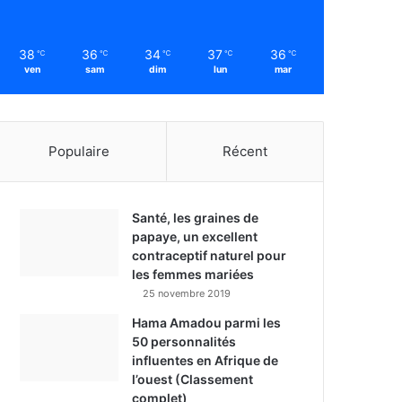
38
36
34
37
36
℃
℃
℃
℃
℃
ven
sam
dim
lun
mar
Populaire
Récent
Santé, les graines de
papaye, un excellent
contraceptif naturel pour
les femmes mariées
25 novembre 2019
Hama Amadou parmi les
50 personnalités
influentes en Afrique de
l’ouest (Classement
complet)