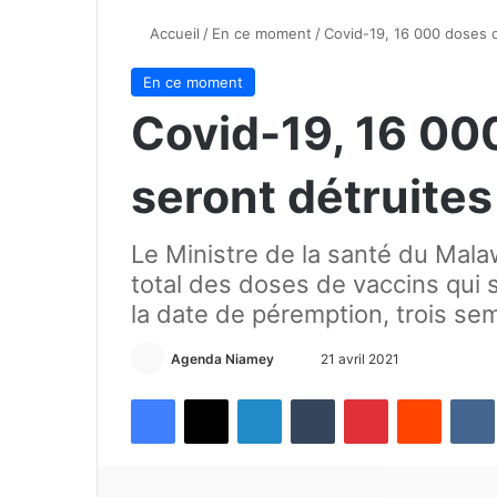
Accueil
/
En ce moment
/
Covid-19, 16 000 doses d
En ce moment
Covid-19, 16 00
seront détruite
Le Ministre de la santé du Malaw
total des doses de vaccins qui s
la date de péremption, trois sem
Agenda Niamey
E
21 avril 2021
n
Facebook
X
Linkedin
Tumblr
Pinterest
Reddit
VK
v
o
y
e