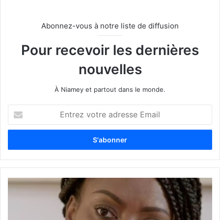
Abonnez-vous à notre liste de diffusion
Pour recevoir les dernières
nouvelles
À Niamey et partout dans le monde.
E
n
t
r
e
z
v
o
t
r
e