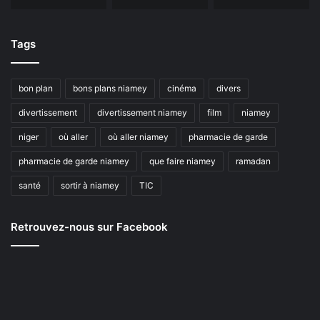
Tags
bon plan
bons plans niamey
cinéma
divers
divertissement
divertissement niamey
film
niamey
niger
où aller
où aller niamey
pharmacie de garde
pharmacie de garde niamey
que faire niamey
ramadan
santé
sortir à niamey
TIC
Retrouvez-nous sur Facebook