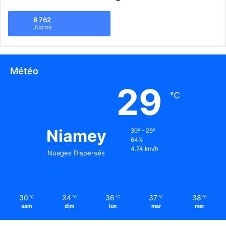
8 762
J\'aime
Météo
29
℃
Niamey
30º - 26º
64%
4.74 km/h
Nuages Dispersés
30
34
36
37
38
℃
℃
℃
℃
℃
sam
dim
lun
mar
mer