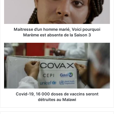
a
d
r
e
s
s
Maitresse d’un homme marié, Voici pourquoi
e
Marème est absente de la Saison 3
E
m
a
i
l
Covid-19, 16 000 doses de vaccins seront
détruites au Malawi