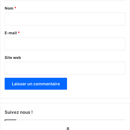
a
Nom
*
i
r
e
E-mail
*
*
Site web
Suivez nous !
8