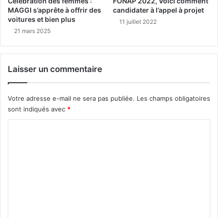
Célébration des femmes :
FONAP 2022, Voici comment
MAGGI s’apprête à offrir des
candidater à l’appel à projet
voitures et bien plus
11 juillet 2022
21 mars 2025
Laisser un commentaire
Votre adresse e-mail ne sera pas publiée.
Les champs obligatoires
sont indiqués avec
*
C
o
m
m
e
n
t