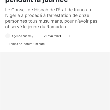
Le Conseil de Hisbah de l’État de Kano au
Nigeria a procédé à l’arrestation de onze
personnes tous musulmans, pour n’avoir pas
observé le jeûne du Ramadan.
Agenda Niamey
E
21 avril 2021
0
n
Temps de lecture 1 minute
v
o
y
e
r
u
n
c
o
u
r