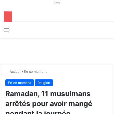
Airtel
Menu
R
Accueil
/
En ce moment
En ce moment
Religion
Ramadan, 11 musulmans
arrêtés pour avoir mangé
pendant la journée